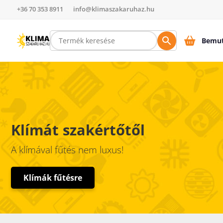
+36 70 353 8911
info@klimaszakaruhaz.hu
Bemut
Klímát szakértőtől
A klímával fűtés nem luxus!
Klímák fűtésre