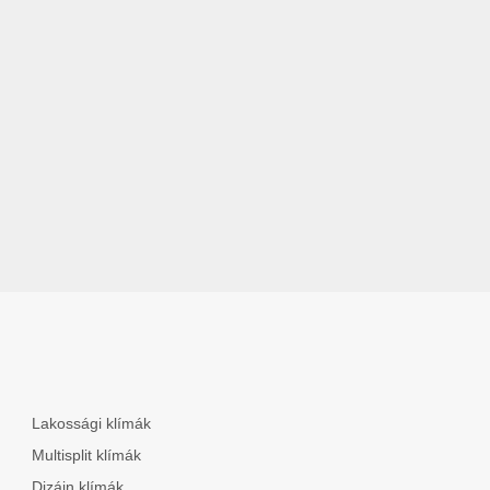
Lakossági klímák
Multisplit klímák
Dizájn klímák