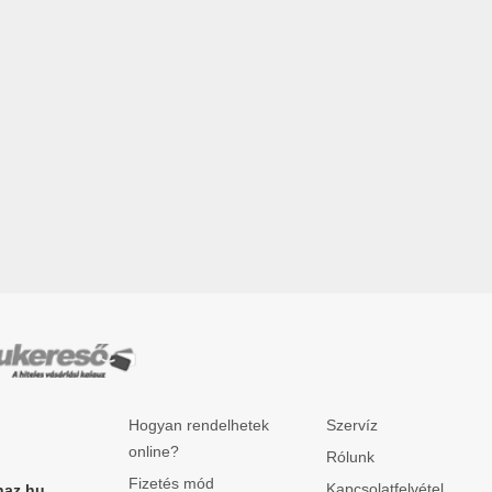
Hogyan rendelhetek
Szervíz
online?
Rólunk
Fizetés mód
Kapcsolatfelvétel
haz.hu