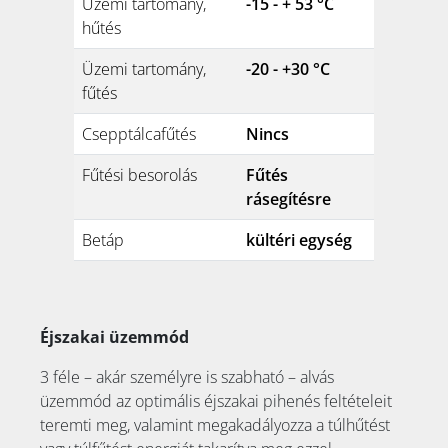
Üzemi tartomány,
-15 - + 53 °C
hűtés
Üzemi tartomány,
-20 - +30 °C
fűtés
Csepptálcafűtés
Nincs
Fűtési besorolás
Fűtés
rásegítésre
Betáp
kültéri egység
Éjszakai üzemmód
3 féle – akár személyre is szabható – alvás
üzemmód az optimális éjszakai pihenés feltételeit
teremti meg, valamint megakadályozza a túlhűtést