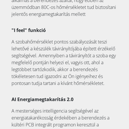
alkalmas a berendezés azáltal, hogy ebben az
üzemmódban 80C-os hőmérsékletet tud biztosítani
jelentős energiamegtakarítás mellett
"I feel" funkció
A szobahőmérséklet pontos szabályozását teszi
lehetővé a készülék távirányítójába épített érzékelő
segítségével. Amennyiben a távirányítót a szoba egy
megfelelő pontján helyezi el, vagyis ott, ahol a
legtöbbet tartózkodik, akkor a berendezés
tökéletesen tud igazodni az Ön igényeihez és
pontosan tudja tartani a kívánt hőmérsékletet.
AI Energiamegtakarítás 2.0
A mesterséges intelligencia segítségével az
energiatakarékosság érdekében a berendezés a
kültéri PCB integrált programon keresztül a