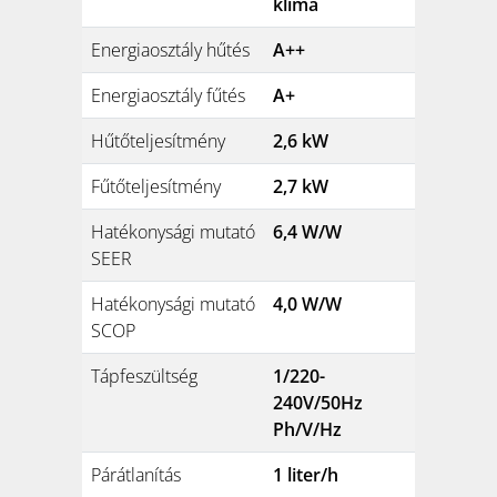
klíma
Energiaosztály hűtés
A++
Energiaosztály fűtés
A+
Hűtőteljesítmény
2,6 kW
Fűtőteljesítmény
2,7 kW
Hatékonysági mutató
6,4 W/W
SEER
Hatékonysági mutató
4,0 W/W
SCOP
Tápfeszültség
1/220-
240V/50Hz
Ph/V/Hz
Párátlanítás
1 liter/h