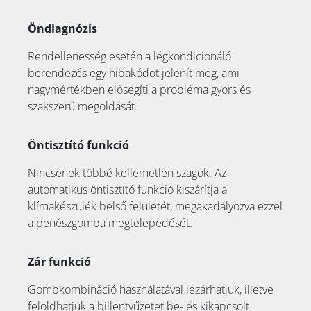
Öndiagnózis
Rendellenesség esetén a légkondicionáló
berendezés egy hibakódot jelenít meg, ami
nagymértékben elősegíti a probléma gyors és
szakszerű megoldását.
Öntisztító funkció
Nincsenek többé kellemetlen szagok. Az
automatikus öntisztító funkció kiszárítja a
klímakészülék belső felületét, megakadályozva ezzel
a penészgomba megtelepedését.
Zár funkció
Gombkombináció használatával lezárhatjuk, illetve
feloldhatjuk a billentyűzetet be- és kikapcsolt