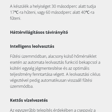
A készülék a helyiséget 30 másodperc alatt tudja
17℃-ra hűteni, vagy 60 másodperc alatt 40℃-ra
fűteni.
Háttérvilágításos távirányító
Intelligens leolvasztás
Fűtési üzemmódban, alacsony külső hőmérséklet
esetén az automata leolvasztás funkció bekapcsol a
kültéri egység jégmentesítése és az optimális
teljesítmény fenntartása végett. A leolvasztási ciklus
végeztével pedig automatikusan visszaáll fűtési
üzemmódba.
Kettős vízelvezetés
Az egyszerűbb telepítés érdekében a cseppvíz a