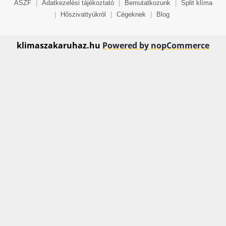
ÁSZF
|
Adatkezelési tájékoztató
|
Bemutatkozunk
|
Split klíma
|
Hőszivattyúkról
|
Cégeknek
|
Blog
klimaszakaruhaz.hu
Powered by nopCommerce