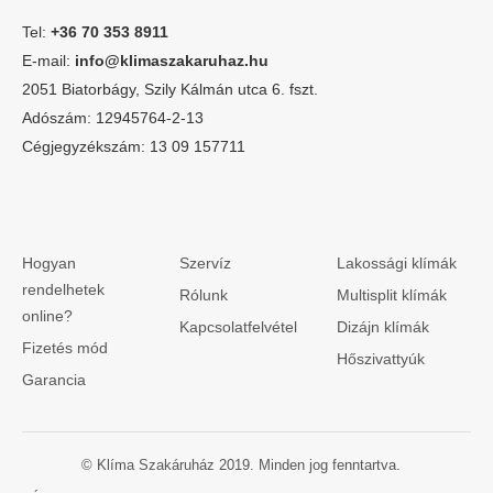
Tel:
+36 70 353 8911
E-mail:
info@klimaszakaruhaz.hu
2051 Biatorbágy, Szily Kálmán utca 6. fszt.
Adószám: 12945764-2-13
Cégjegyzékszám: 13 09 157711
Hogyan
Szervíz
Lakossági klímák
rendelhetek
Rólunk
Multisplit klímák
online?
Kapcsolatfelvétel
Dizájn klímák
Fizetés mód
Hőszivattyúk
Garancia
© Klíma Szakáruház 2019. Minden jog fenntartva.