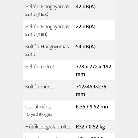
Beltéri Hangnyomás
42 dB(A)
szint (max)
Beltéri Hangnyomás
22 dB(A)
szint (min)
Kültéri Hangnyomás
54 dB(A)
szint
Beltéri méret
778 x 272 x 192
mm
Kültéri méret
712×459×276
mm
Cső átmérő,
6,35 / 9,52 mm
folyadék/gáz
Hűtőközeg/alaptöltet
R32 / 0,52 kg