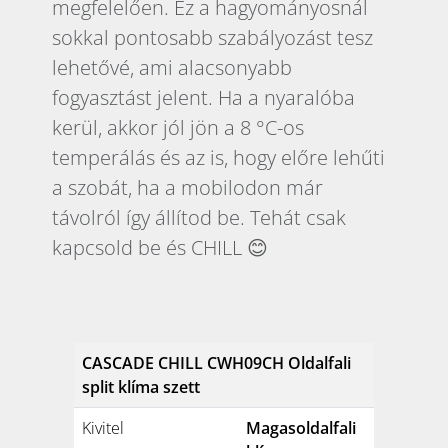
megfelelően. Ez a hagyományosnál
sokkal pontosabb szabályozást tesz
lehetővé, ami alacsonyabb
fogyasztást jelent. Ha a nyaralóba
kerül, akkor jól jön a 8 °C-os
temperálás és az is, hogy előre lehűti
a szobát, ha a mobilodon már
távolról így állítod be. Tehát csak
kapcsold be és CHILL 😊
CASCADE CHILL CWH09CH Oldalfali
split klíma szett
Kivitel
Magasoldalfali