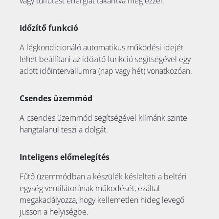
vagy túlfűtést energiát takarítva meg ezzel.
Időzítő funkció
A légkondicionáló automatikus működési idejét
lehet beállítani az időzítő funkció segítségével egy
adott időintervallumra (nap vagy hét) vonatkozóan.
Csendes üzemmód
A csendes üzemmód segítségével klímánk szinte
hangtalanul teszi a dolgát.
Inteligens előmelegítés
Fűtő üzemmódban a készülék késlelteti a beltéri
egység ventilátorának működését, ezáltal
megakadályozza, hogy kellemetlen hideg levegő
jusson a helyiségbe.