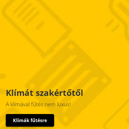
Klímát szakértőtől
A klímával fűtés nem luxus!
Klímák fűtésre