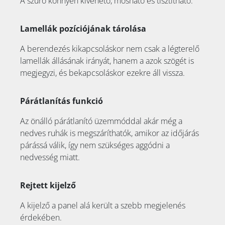
A szűrő könnyen kivehető, mosható és tisztítható.
Lamellák pozíciójának tárolása
A berendezés kikapcsoláskor nem csak a légterelő
lamellák állásának irányát, hanem a azok szögét is
megjegyzi, és bekapcsoláskor ezekre áll vissza.
Párátlanítás funkció
Az önálló párátlanító üzemmóddal akár még a
nedves ruhák is megszáríthatók, amikor az időjárás
párássá válik, így nem szükséges aggódni a
nedvesség miatt.
Rejtett kijelző
A kijelző a panel alá került a szebb megjelenés
érdekében.