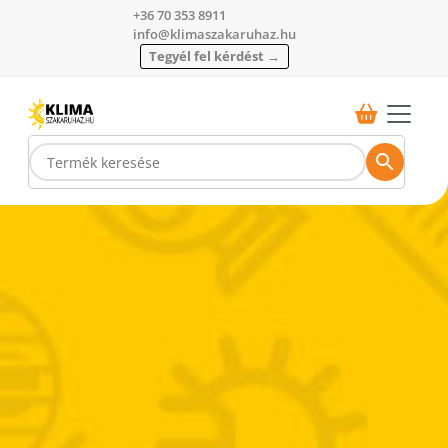
+36 70 353 8911
info@klimaszakaruhaz.hu
Tegyél fel kérdést →