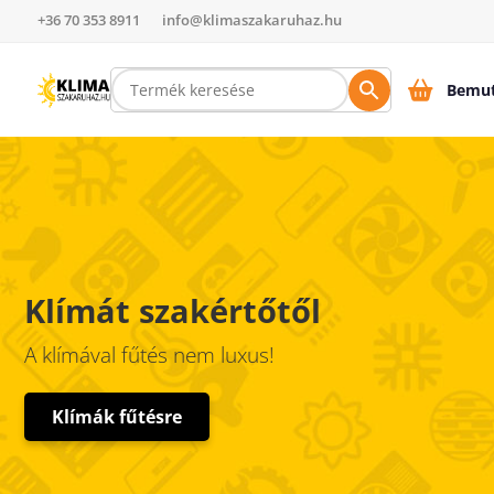
+36 70 353 8911
info@klimaszakaruhaz.hu
Bemut
Klímát szakértőtől
A klímával fűtés nem luxus!
Klímák fűtésre