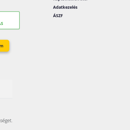
Adatkezelés
ÁSZF
ÁS
em
sséget.