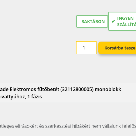
INGYEN
✔
RAKTÁRON
SZÁLLÍT
Korsárba tesz
ade Elektromos fűtőbetét (32112800005) monoblokk
ivattyúhoz, 1 fázis
tleges elírásokért és szerkesztési hibákért nem vállalunk felelő