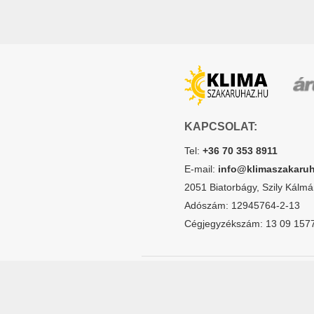
KAPCSOLAT:
Tel:
+36 70 353 8911
E-mail:
info@klimaszakaru
2051 Biatorbágy, Szily Kálmán
Adószám: 12945764-2-13
Cégjegyzékszám: 13 09 157
© Klíma Szakáruház 2019. Minden jog fen