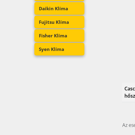
Daikin Klíma
Fujitsu Klíma
Fisher Klíma
Syen Klíma
Casc
hősz
Az ese