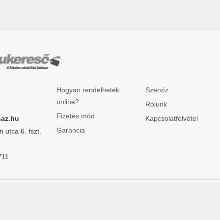
Hogyan rendelhetek
Szervíz
online?
Rólunk
Fizetés mód
Kapcsolatfelvétel
haz.hu
Garancia
 utca 6. fszt.
711
ntartva.
ÁSZF
|
Adatkezelési tájékoztató
|
Bemutatkozunk
|
Split klím
klimaszakaruhaz.hu
Powered by nopCommerce