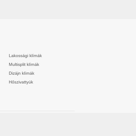
Lakossági klímák
Multisplit klímák
Dizájn klímák
Hőszivattyúk
a
|
Hőszivattyúkról
|
Cégeknek
|
Blog