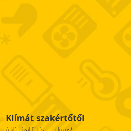
Klímát szakértőtől
A klímával fűtés nem luxus!