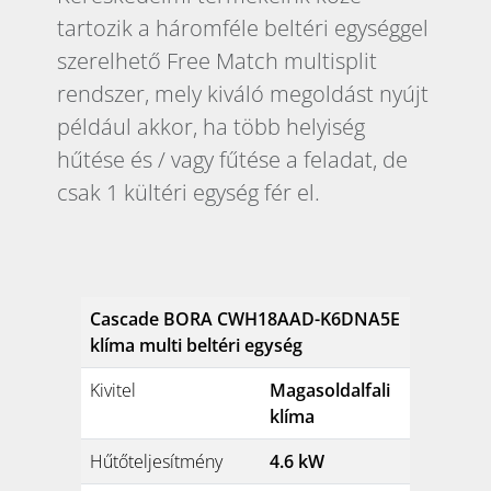
tartozik a háromféle beltéri egységgel
szerelhető Free Match multisplit
rendszer, mely kiváló megoldást nyújt
például akkor, ha több helyiség
hűtése és / vagy fűtése a feladat, de
csak 1 kültéri egység fér el.
Cascade BORA CWH18AAD-K6DNA5E
klíma multi beltéri egység
Kivitel
Magasoldalfali
klíma
Hűtőteljesítmény
4.6 kW