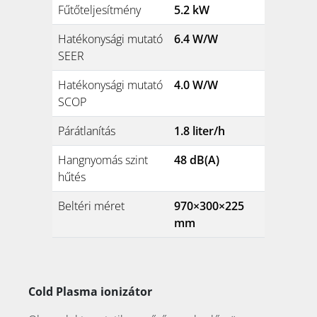
Fűtőteljesítmény
5.2 kW
Hatékonysági mutató
6.4 W/W
SEER
Hatékonysági mutató
4.0 W/W
SCOP
Párátlanítás
1.8 liter/h
Hangnyomás szint
48 dB(A)
hűtés
Beltéri méret
970×300×225
mm
Cold Plasma ionizátor