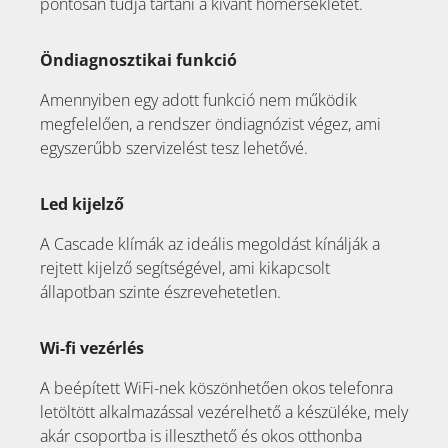
pontosan tudja tartani a kívánt hőmérsékletet.
Öndiagnosztikai funkció
Amennyiben egy adott funkció nem működik
megfelelően, a rendszer öndiagnózist végez, ami
egyszerűbb szervizelést tesz lehetővé.
Led kijelző
A Cascade klímák az ideális megoldást kínálják a
rejtett kijelző segítségével, ami kikapcsolt
állapotban szinte észrevehetetlen.
Wi-fi vezérlés
A beépített WiFi-nek köszönhetően okos telefonra
letöltött alkalmazással vezérelhető a készüléke, mely
akár csoportba is illeszthető és okos otthonba