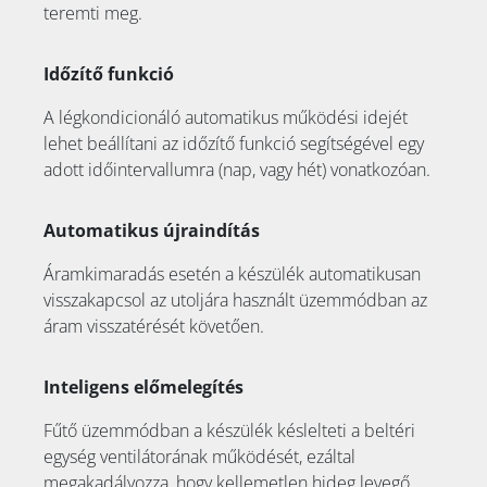
teremti meg.
Időzítő funkció
A légkondicionáló automatikus működési idejét
lehet beállítani az időzítő funkció segítségével egy
adott időintervallumra (nap, vagy hét) vonatkozóan.
Automatikus újraindítás
Áramkimaradás esetén a készülék automatikusan
visszakapcsol az utoljára használt üzemmódban az
áram visszatérését követően.
Inteligens előmelegítés
Fűtő üzemmódban a készülék késlelteti a beltéri
egység ventilátorának működését, ezáltal
megakadályozza, hogy kellemetlen hideg levegő