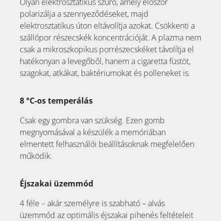
Olyan elektrosztatikus szűrő, amely először
polarizálja a szennyeződéseket, majd
elektrosztatikus úton eltávolítja azokat. Csökkenti a
szállópor részecskék koncentrációját. A plazma nem
csak a mikroszkopikus porrészecskéket távolítja el
hatékonyan a levegőből, hanem a cigaretta füstöt,
szagokat, atkákat, baktériumokat és polleneket is.
8 °C-os temperálás
Csak egy gombra van szükség. Ezen gomb
megnyomásával a készülék a memóriában
elmentett felhasználói beállításoknak megfelelően
működik.
Éjszakai üzemmód
4 féle – akár személyre is szabható – alvás
üzemmód az optimális éjszakai pihenés feltételeit