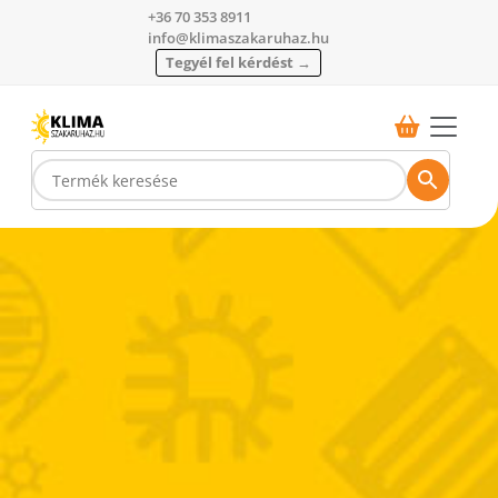
+36 70 353 8911
info@klimaszakaruhaz.hu
Tegyél fel kérdést →