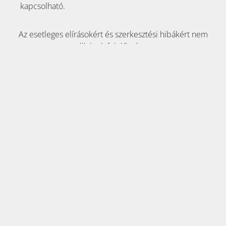
kapcsolható.
Az esetleges elírásokért és szerkesztési hibákért nem
vállalunk felelősséget.
KAPCSOLAT:
Tel:
+36 70 353 8911
E-mail:
info@klimaszakaruhaz.hu
2051 Biatorbágy, Szily Kálmán utca 6. fszt.
Adószám: 12945764-2-13