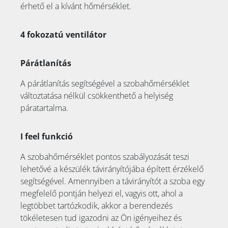
érhető el a kívánt hőmérséklet.
4 fokozatú ventilátor
Párátlanítás
A párátlanítás segítségével a szobahőmérséklet
változtatása nélkül csökkenthető a helyiség
páratartalma.
I feel funkció
A szobahőmérséklet pontos szabályozását teszi
lehetővé a készülék távirányítójába épített érzékelő
segítségével. Amennyiben a távirányítót a szoba egy
megfelelő pontján helyezi el, vagyis ott, ahol a
legtöbbet tartózkodik, akkor a berendezés
tökéletesen tud igazodni az Ön igényeihez és