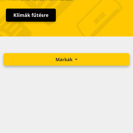
Klímák fűtésre
Márkák