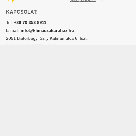
KAPCSOLAT:
Tel:
+36 70 353 8911
E-mail:
info@klimaszakaruhaz.hu
2051 Biatorbágy, Szily Kálmán utca 6. fszt.
Adószám: 12945764-2-13
Cégjegyzékszám: 13 09 157711
Hogyan
Szervíz
Lakossági klímák
rendelhetek
Rólunk
Multisplit klímák
online?
Kapcsolatfelvétel
Dizájn klímák
Fizetés mód
Hőszivattyúk
Garancia