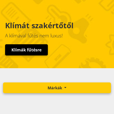
Klímát szakértőtől
A klímával fűtés nem luxus!
Klímák fűtésre
Márkák