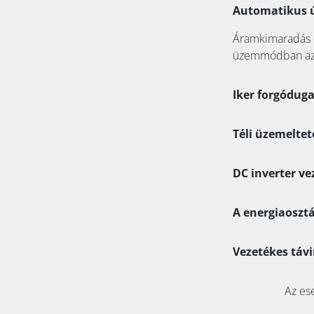
Automatikus 
Áramkimaradás e
üzemmódban az 
Iker forgódug
Téli üzemeltet
DC inverter ve
A energiaosztá
Vezetékes távi
Az ese