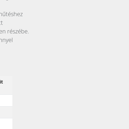
/ hűtéshez
tt
den részébe.
nnyel
it