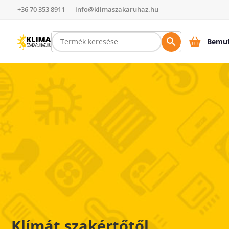
+36 70 353 8911
info@klimaszakaruhaz.hu
Bemut
Klímát szakértőtől