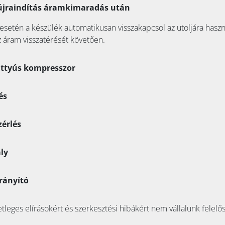
újraindítás áramkimaradás után
setén a készülék automatikusan visszakapcsol az utoljára haszn
áram visszatérését követően.
attyús kompresszor
és
zérlés
ly
rányító
tleges elírásokért és szerkesztési hibákért nem vállalunk felelő