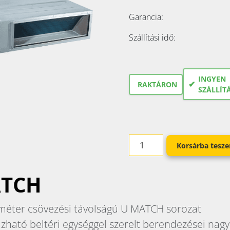
Garancia:
Szállítási idő:
INGYEN
✔
RAKTÁRON
SZÁLLÍT
Korsárba tesz
ATCH
 méter csövezési távolságú U MATCH sorozat
zható beltéri egységgel szerelt berendezései nagy 