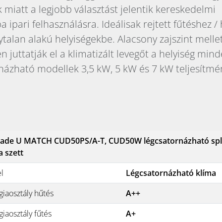
 miatt a legjobb választást jelentik kereskedelmi
a ipari felhasználásra. Ideálisak rejtett fűtéshez 
ytalan alakú helyiségekbe. Alacsony zajszint melle
n juttatják el a klimatizált levegőt a helyiség min
názható modellek 3,5 kW, 5 kW és 7 kW teljesítmé
ade U MATCH CUD50PS/A-T, CUD50W légcsatornázható spl
a szett
el
Légcsatornázható klíma
giaosztály hűtés
A++
iaosztály fűtés
A+