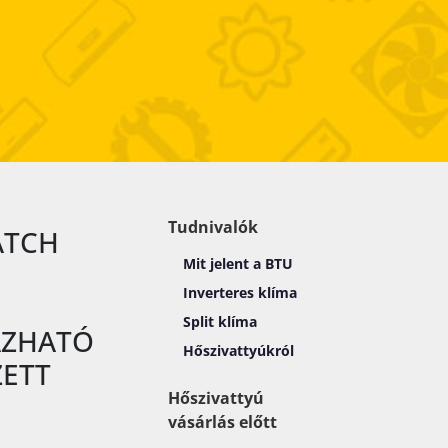
Tudnivalók
ATCH
Mit jelent a BTU
Inverteres klíma
Split klíma
ÁZHATÓ
Hőszivattyúkról
ZETT
Hőszivattyú
vásárlás előtt