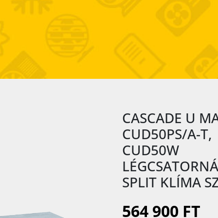
CASCADE U M
CUD50PS/A-T,
CUD50W
LÉGCSATORN
SPLIT KLÍMA S
564 900 FT