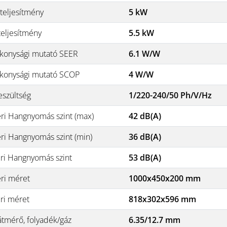
teljesítmény
5 kW
teljesítmény
5.5 kW
konysági mutató SEER
6.1 W/W
konysági mutató SCOP
4 W/W
eszültség
1/220-240/50 Ph/V/Hz
éri Hangnyomás szint (max)
42 dB(A)
éri Hangnyomás szint (min)
36 dB(A)
éri Hangnyomás szint
53 dB(A)
éri méret
1000x450x200 mm
éri méret
818x302x596 mm
átmérő, folyadék/gáz
6.35/12.7 mm