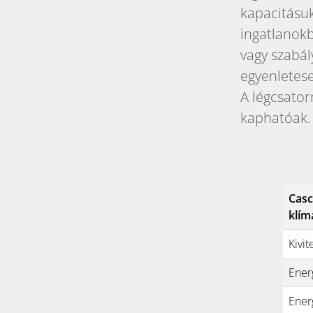
kapacitásuk
ingatlanokb
vagy szabál
egyenletese
A légcsator
kaphatóak.
Casc
klím
Kivit
Ener
Energ