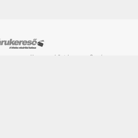
Hogyan rendelhetek
Szervíz
online?
Rólunk
Fizetés mód
Kapcsolatfelvétel
z.hu
Garancia
ca 6. fszt.
1
ntartva.
ÁSZF
|
Adatkezelési tájékoztató
|
Bemutatkozunk
|
Split klím
klimaszakaruhaz.hu
Powered by nopCommerce