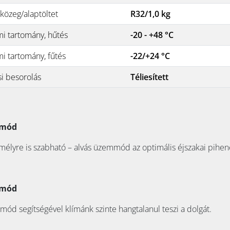
közeg/alaptöltet
R32/1,0 kg
i tartomány, hűtés
-20 - +48 °C
i tartomány, fűtés
-22/+24 °C
si besorolás
Téliesített
mmód
emélyre is szabható – alvás üzemmód az optimális éjszakai pihené
mmód
d segítségével klímánk szinte hangtalanul teszi a dolgát.