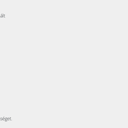
ált
sséget.