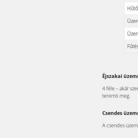
Hűtő
Üzem
Üzem
Fűté
Éjszakai üze
4 féle – akár sz
teremti meg.
Csendes üze
A csendes üzemmó