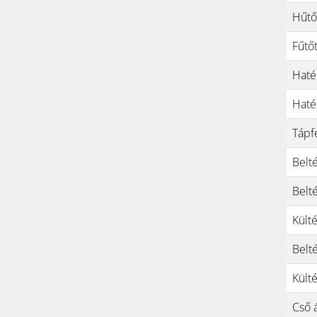
Hűtő
Fűtő
Haté
Haté
Tápf
Belt
Belt
Kült
Belt
Kült
Cső 