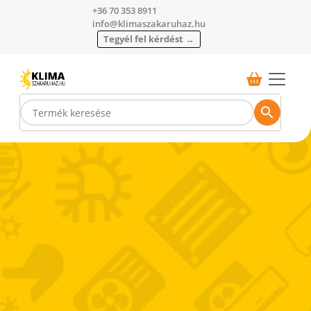
+36 70 353 8911
info@klimaszakaruhaz.hu
Tegyél fel kérdést →