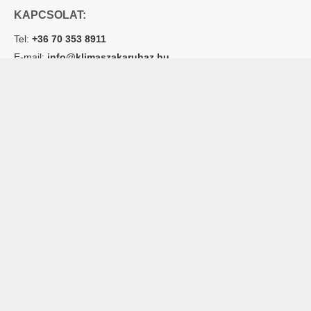
KAPCSOLAT:
Tel:
+36 70 353 8911
E-mail:
info@klimaszakaruhaz.hu
2051 Biatorbágy, Szily Kálmán utca 6. fszt.
Adószám: 12945764-2-13
Cégjegyzékszám: 13 09 157711
Hogyan
Szervíz
Lakossági klímák
rendelhetek
Rólunk
Multisplit klímák
online?
Kapcsolatfelvétel
Dizájn klímák
Fizetés mód
Hőszivattyúk
Garancia