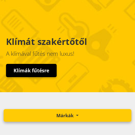
Klímát szakértőtől
A klímával fűtés nem luxus!
Klímák fűtésre
Márkák