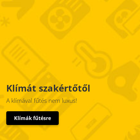
Klímát szakértőtől
A klímával fűtés nem luxus!
Klímák fűtésre