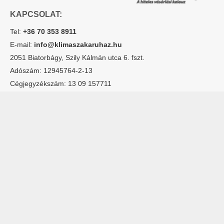
KAPCSOLAT:
Tel:
+36 70 353 8911
E-mail:
info@klimaszakaruhaz.hu
2051 Biatorbágy, Szily Kálmán utca 6. fszt.
Adószám: 12945764-2-13
Cégjegyzékszám: 13 09 157711
Hogyan
Szervíz
Lakossági klímák
rendelhetek
Rólunk
Multisplit klímák
online?
Kapcsolatfelvétel
Dizájn klímák
Fizetés mód
Hőszivattyúk
Garancia