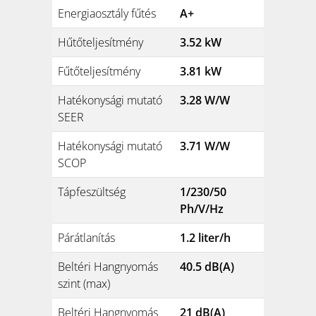
Energiaosztály fűtés
A+
Hűtőteljesítmény
3.52 kW
Fűtőteljesítmény
3.81 kW
Hatékonysági mutató
3.28 W/W
SEER
Hatékonysági mutató
3.71 W/W
SCOP
Tápfeszültség
1/230/50
Ph/V/Hz
Párátlanítás
1.2 liter/h
Beltéri Hangnyomás
40.5 dB(A)
szint (max)
Beltéri Hangnyomás
21 dB(A)