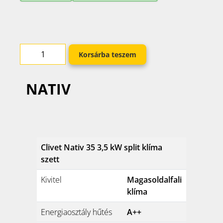
Korsárba teszem
NATIV
Clivet Nativ 35 3,5 kW split klíma
szett
Kivitel
Magasoldalfali
klíma
Energiaosztály hűtés
A++