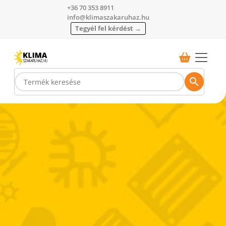
+36 70 353 8911
info@klimaszakaruhaz.hu
Tegyél fel kérdést →