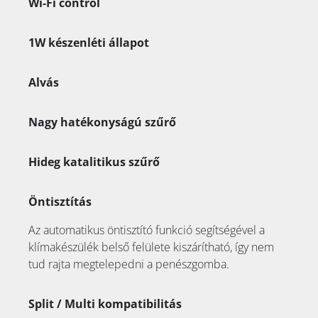
Wi-Fi control
1W készenléti állapot
Alvás
Nagy hatékonyságú szűrő
Hideg katalitikus szűrő
Öntisztítás
Az automatikus öntisztító funkció segítségével a
klímakészülék belső felülete kiszárítható, így nem
tud rajta megtelepedni a penészgomba.
Split / Multi kompatibilitás