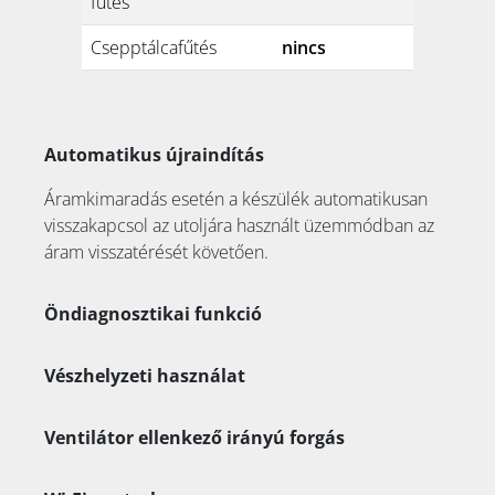
fűtés
Csepptálcafűtés
nincs
Automatikus újraindítás
Áramkimaradás esetén a készülék automatikusan
visszakapcsol az utoljára használt üzemmódban az
áram visszatérését követően.
Öndiagnosztikai funkció
Vészhelyzeti használat
Ventilátor ellenkező irányú forgás