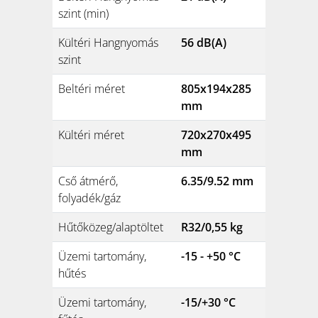
szint (min)
Kültéri Hangnyomás
56 dB(A)
szint
Beltéri méret
805x194x285
mm
Kültéri méret
720x270x495
mm
Cső átmérő,
6.35/9.52 mm
folyadék/gáz
Hűtőközeg/alaptöltet
R32/0,55 kg
Üzemi tartomány,
-15 - +50 °C
hűtés
Üzemi tartomány,
-15/+30 °C