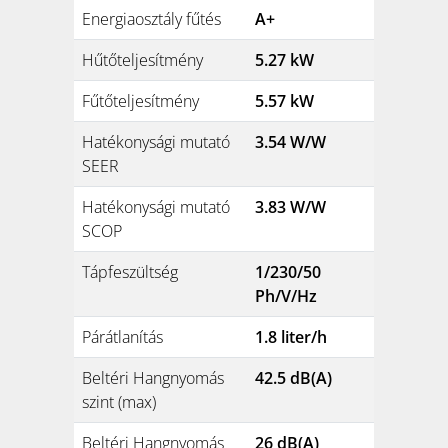
Energiaosztály fűtés
A+
Hűtőteljesítmény
5.27 kW
Fűtőteljesítmény
5.57 kW
Hatékonysági mutató
3.54 W/W
SEER
Hatékonysági mutató
3.83 W/W
SCOP
Tápfeszültség
1/230/50
Ph/V/Hz
Párátlanítás
1.8 liter/h
Beltéri Hangnyomás
42.5 dB(A)
szint (max)
Beltéri Hangnyomás
26 dB(A)