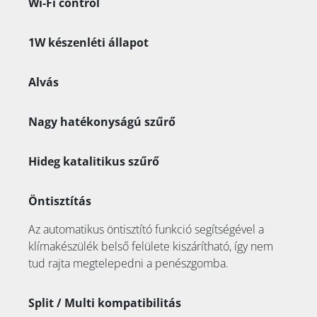
Wi-Fi control
1W készenléti állapot
Alvás
Nagy hatékonyságú szűrő
Hideg katalitikus szűrő
Öntisztítás
Az automatikus öntisztító funkció segítségével a
klímakészülék belső felülete kiszárítható, így nem
tud rajta megtelepedni a penészgomba.
Split / Multi kompatibilitás