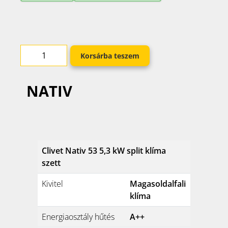
Korsárba teszem
NATIV
Clivet Nativ 53 5,3 kW split klíma
szett
Kivitel
Magasoldalfali
klíma
Energiaosztály hűtés
A++