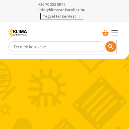
+36 70 353 8911
info@klimaszakaruhaz.hu
Tegyél fel kérdést →