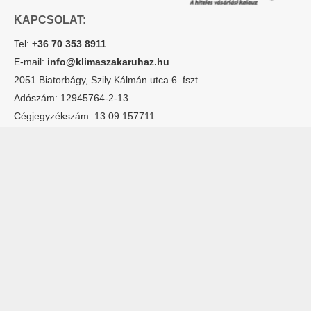
KAPCSOLAT:
Tel:
+36 70 353 8911
E-mail:
info@klimaszakaruhaz.hu
2051 Biatorbágy, Szily Kálmán utca 6. fszt.
Adószám: 12945764-2-13
Cégjegyzékszám: 13 09 157711
Hogyan
Szervíz
Lakossági klímák
rendelhetek
Rólunk
Multisplit klímák
online?
Kapcsolatfelvétel
Dizájn klímák
Fizetés mód
Hőszivattyúk
Garancia