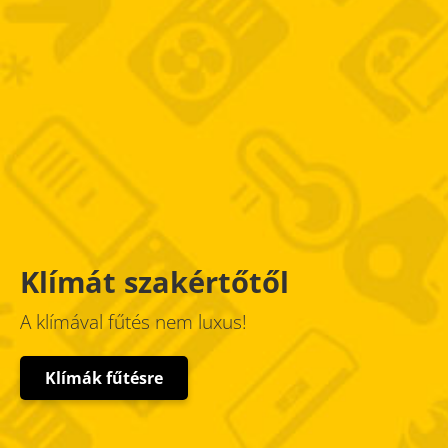
Klímát szakértőtől
A klímával fűtés nem luxus!
Klímák fűtésre