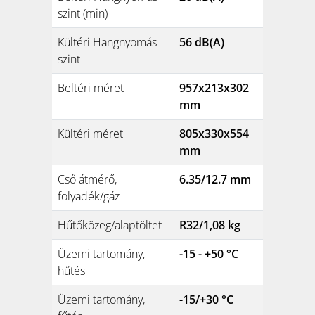
szint (min)
Kültéri Hangnyomás
56 dB(A)
szint
Beltéri méret
957x213x302
mm
Kültéri méret
805x330x554
mm
Cső átmérő,
6.35/12.7 mm
folyadék/gáz
Hűtőközeg/alaptöltet
R32/1,08 kg
Üzemi tartomány,
-15 - +50 °C
hűtés
Üzemi tartomány,
-15/+30 °C