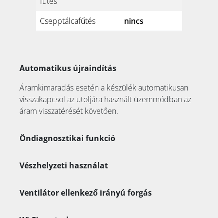
fűtés
Csepptálcafűtés
nincs
Automatikus újraindítás
Áramkimaradás esetén a készülék automatikusan
visszakapcsol az utoljára használt üzemmódban az
áram visszatérését követően.
Öndiagnosztikai funkció
Vészhelyzeti használat
Ventilátor ellenkező irányú forgás