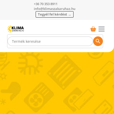
+36 70 353 8911
info@klimaszakaruhaz.hu
Tegyél fel kérdést →