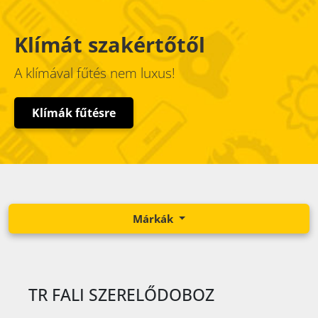
Klímát szakértőtől
A klímával fűtés nem luxus!
Klímák fűtésre
Márkák
TR FALI SZERELŐDOBOZ