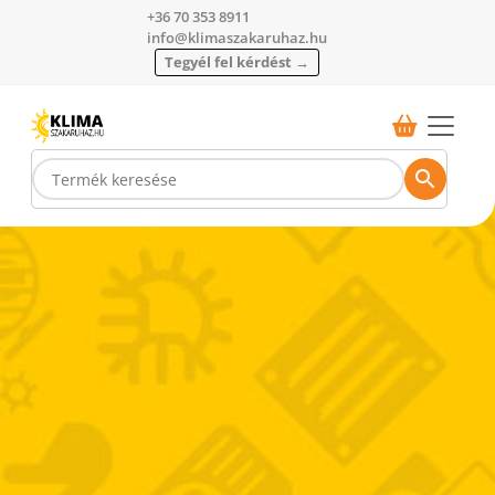
+36 70 353 8911
info@klimaszakaruhaz.hu
Tegyél fel kérdést →