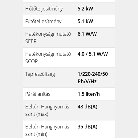
Hűtőteljesítmény
5.2 kW
Fűtőteljesítmény
5.1 kW
Hatékonysági mutató
6.1 W/W
SEER
Hatékonysági mutató
4.0 / 5.1 W/W
SCOP
Tápfeszültség
1/220-240/50
Ph/V/Hz
Párátlanítás
1.5 liter/h
Beltéri Hangnyomás
48 dB(A)
szint (max)
Beltéri Hangnyomás
35 dB(A)
szint (min)