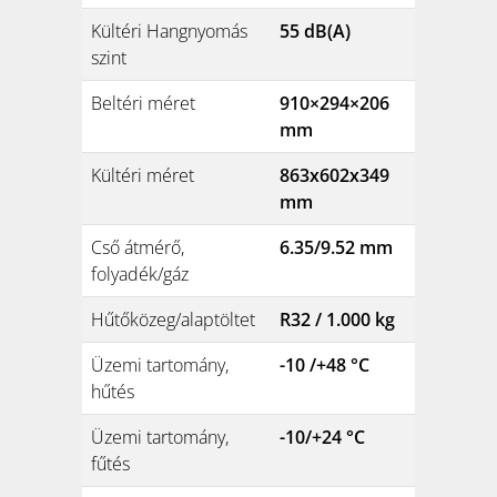
Kültéri Hangnyomás
55 dB(A)
szint
Beltéri méret
910×294×206
mm
Kültéri méret
863x602x349
mm
Cső átmérő,
6.35/9.52 mm
folyadék/gáz
Hűtőközeg/alaptöltet
R32 / 1.000 kg
Üzemi tartomány,
-10 /+48 °C
hűtés
Üzemi tartomány,
-10/+24 °C
fűtés