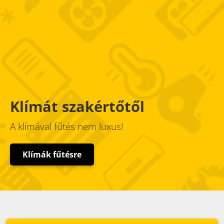
Klímát szakértőtől
A klímával fűtés nem luxus!
Klímák fűtésre