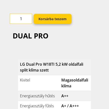
Korsárba teszem
DUAL PRO
LG Dual Pro W18TI 5,2 kW oldalfali
split klíma szett
Kivitel
Magasoldalfali
klíma
Energiaosztály hűtés
A++
Energiaosztály fűtés
A+ / A+++