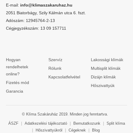
E-mail:
info@klimaszakaruhaz.hu
2051 Biatorbágy, Szily Kálmán utca 6. fszt.
Adószám: 12945764-2-13
Cégjegyzékszám: 13 09 157711
Hogyan
Szervíz
Lakossági klímák
rendelhetek
Rólunk
Multisplit klímák
online?
Kapcsolatfelvétel
Dizájn klímák
Fizetés mód
Hőszivattyúk
Garancia
© Klíma Szakáruház 2019. Minden jog fenntartva.
ÁSZF
|
Adatkezelési tájékoztató
|
Bemutatkozunk
|
Split klíma
|
Hőszivattyúkról
|
Cégeknek
|
Blog