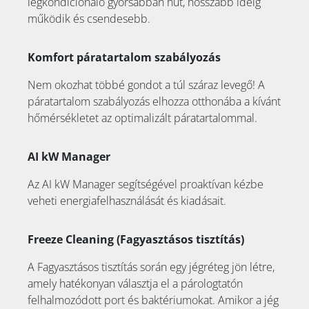
légkondicionáló gyorsabban hűt, hosszabb ideig
működik és csendesebb.
Komfort páratartalom szabályozás
Nem okozhat többé gondot a túl száraz levegő! A
páratartalom szabályozás elhozza otthonába a kívánt
hőmérsékletet az optimalizált páratartalommal.
AI kW Manager
Az AI kW Manager segítségével proaktívan kézbe
veheti energiafelhasználását és kiadásait.
Freeze Cleaning (Fagyasztásos tisztítás)
A Fagyasztásos tisztítás során egy jégréteg jön létre,
amely hatékonyan választja el a párologtatón
felhalmozódott port és baktériumokat. Amikor a jég