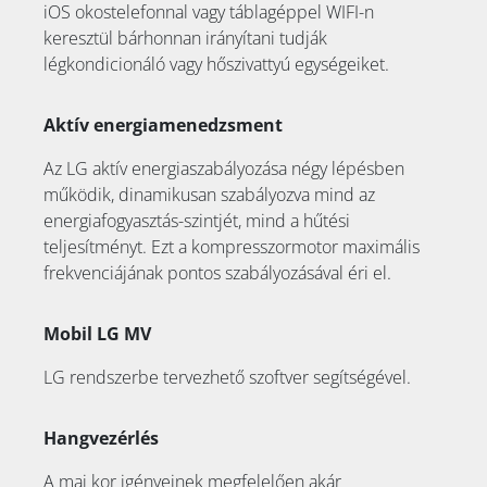
iOS okostelefonnal vagy táblagéppel WIFI-n
keresztül bárhonnan irányítani tudják
légkondicionáló vagy hőszivattyú egységeiket.
Aktív energiamenedzsment
Az LG aktív energiaszabályozása négy lépésben
működik, dinamikusan szabályozva mind az
energiafogyasztás-szintjét, mind a hűtési
teljesítményt. Ezt a kompresszormotor maximális
frekvenciájának pontos szabályozásával éri el.
Mobil LG MV
LG rendszerbe tervezhető szoftver segítségével.
Hangvezérlés
A mai kor igényeinek megfelelően akár