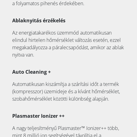
a folyamatos pihenés érdekében.
Ablaknyitás érzékelés
Az energiatakarékos üzemmód automatikusan
elindul hirtelen hőmérséklet változás esetén, ezzel
megakadályozza a páralecsapódást, amikor az ablak
nyitva van.
Auto Cleaning +
Automatikusan kiszámítja a szárítási időt a termék
(kompresszor) üzemideje és a kívánt hőmérséklet,
szobahőmérséklet közötti különbség alapján.
Plasmaster Ionizer ++
A nagy teljesítményű Plasmaster™ Ionizer++ több,
mint 8 millió ion segítségével távolítja el a