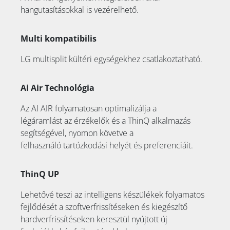
hangutasításokkal is vezérelhető.
Multi kompatibilis
LG multisplit kültéri egységekhez csatlakoztatható.
Ai Air Technológia
Az AI AIR folyamatosan optimalizálja a
légáramlást az érzékelők és a ThinQ alkalmazás
segítségével, nyomon követve a
felhasználó tartózkodási helyét és preferenciáit.
ThinQ UP
Lehetővé teszi az intelligens készülékek folyamatos
fejlődését a szoftverfrissítéseken és kiegészítő
hardverfrissítéseken keresztül nyújtott új