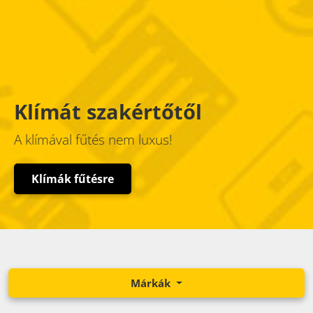
Klímát szakértőtől
A klímával fűtés nem luxus!
Klímák fűtésre
Márkák