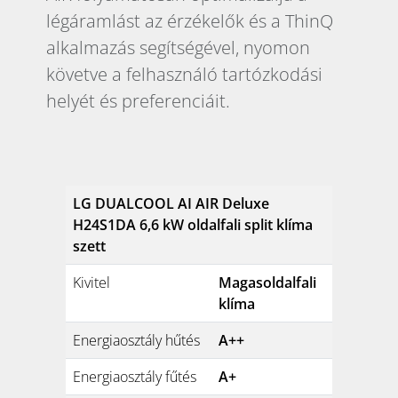
légáramlást az érzékelők és a ThinQ
alkalmazás segítségével, nyomon
követve a felhasználó tartózkodási
helyét és preferenciáit.
LG DUALCOOL AI AIR Deluxe
H24S1DA 6,6 kW oldalfali split klíma
szett
Kivitel
Magasoldalfali
klíma
Energiaosztály hűtés
A++
Energiaosztály fűtés
A+