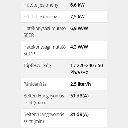
Hűtőteljesítmény
6,6 kW
Fűtőteljesítmény
7,5 kW
Hatékonysági mutató
6,9 W/W
SEER
Hatékonysági mutató
4,3 W/W
SCOP
Tápfeszültség
1 / 220-240 / 50
Ph/V/Hz
Párátlanítás
2,5 liter/h
Beltéri Hangnyomás
51 dB(A)
szint (max)
Beltéri Hangnyomás
31 dB(A)
szint (min)