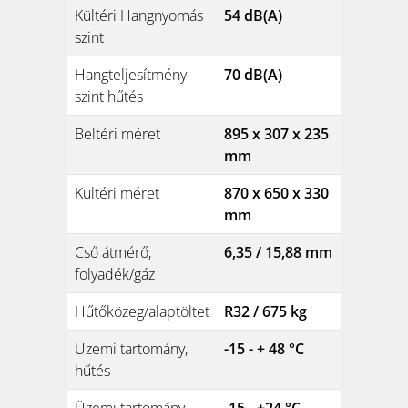
Kültéri Hangnyomás
54 dB(A)
szint
Hangteljesítmény
70 dB(A)
szint hűtés
Beltéri méret
895 x 307 x 235
mm
Kültéri méret
870 x 650 x 330
mm
Cső átmérő,
6,35 / 15,88 mm
folyadék/gáz
Hűtőközeg/alaptöltet
R32 / 675 kg
Üzemi tartomány,
-15 - + 48 °C
hűtés
Üzemi tartomány,
-15 - +24 °C