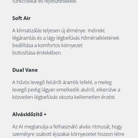
funkciókkal és fejlesztésekkel.
Soft Air
A klimatizálás teljesen új élménye. Indirekt
légáramlás és a lágy légbefúvás hőmérsékletének
beállítása a komfortos környezet
biztosítása érdekében.
Dual Vane
A hűvös levegő felülről áramlik lefelé, a meleg
levegő pedig lágyan emelkedik alulról, elkerülve a
közvetlen légbefúvás okozta kellemetlen érzést.
AlvásIdőzítő +
Az AI megtanulja a felhasználó alvási ritmusát, hogy
személyre szabott éjszakai környezetet hozzon létre