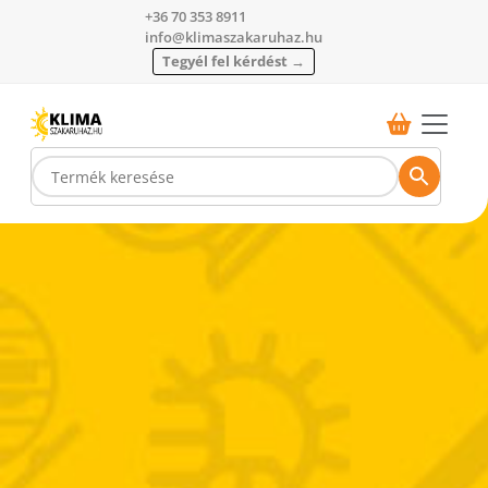
+36 70 353 8911
info@klimaszakaruhaz.hu
Tegyél fel kérdést →