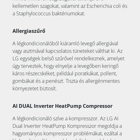
kellemetlen szagokat, valamint az Escherichia coli és
a Staphylococcus baktériumokat.
Allergiaszűrő
A légkondicionálóból kiáramló levegő allergiával
vagy asztmával kapcsolatos tüneteket válthat ki. Az
LG egységek belső szűrővel rendelkeznek, amelyet
úgy terveztek, hogy elnyelje a levegőben keringő
káros részecskéket, például poratkákat, pollent,
gombákat és a penészt. Tiszta és allergénmentes
környezetet biztosít.
AI DUAL Inverter HeatPump Compressor
A légkondicionáló szíve a kompresszor. Az LG AI
Dual Inverter HeatPump Kompresszor megoldja a
hagyományos kompresszor problémákat, ezáltal a