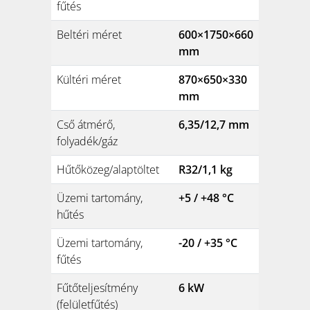
fűtés
Beltéri méret
600×1750×660
mm
Kültéri méret
870×650×330
mm
Cső átmérő,
6,35/12,7 mm
folyadék/gáz
Hűtőközeg/alaptöltet
R32/1,1 kg
Üzemi tartomány,
+5 / +48 °C
hűtés
Üzemi tartomány,
-20 / +35 °C
fűtés
Fűtőteljesítmény
6 kW
(felületfűtés)