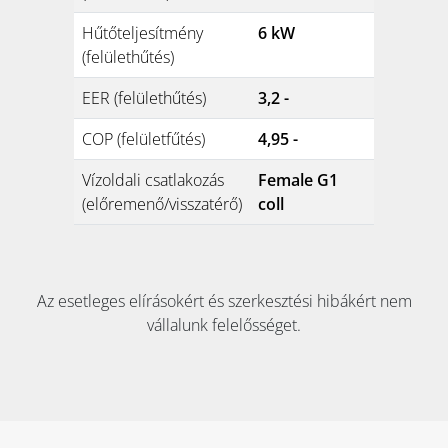
Hűtőteljesítmény
6 kW
(felülethűtés)
EER (felülethűtés)
3,2 -
COP (felületfűtés)
4,95 -
Vízoldali csatlakozás
Female G1
(előremenő/visszatérő)
coll
Az esetleges elírásokért és szerkesztési hibákért nem
vállalunk felelősséget.