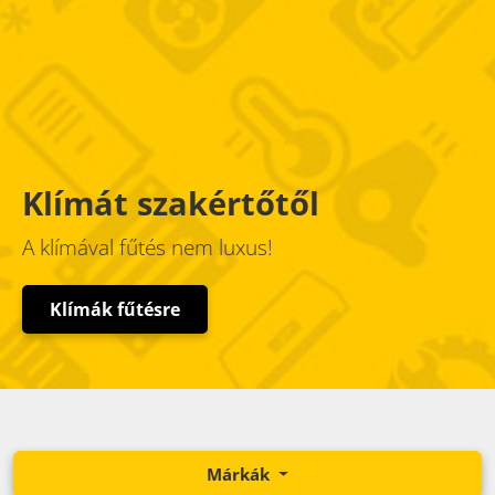
Klímát szakértőtől
A klímával fűtés nem luxus!
Klímák fűtésre
Márkák