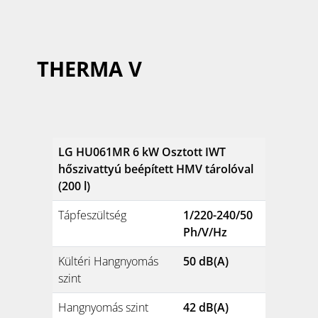
THERMA V
LG HU061MR 6 kW Osztott IWT
hőszivattyú beépített HMV tárolóval
(200 l)
Tápfeszültség
1/220-240/50
Ph/V/Hz
Kültéri Hangnyomás
50 dB(A)
szint
Hangnyomás szint
42 dB(A)