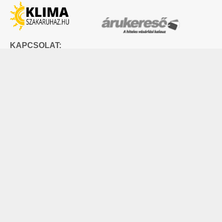
KAPCSOLAT:
Tel:
+36 70 353 8911
E-mail:
info@klimaszakaruhaz.hu
2051 Biatorbágy, Szily Kálmán utca 6. fszt.
Adószám: 12945764-2-13
Cégjegyzékszám: 13 09 157711
Hogyan
Szervíz
Lakossági klímák
rendelhetek
Rólunk
Multisplit klímák
online?
Kapcsolatfelvétel
Dizájn klímák
Fizetés mód
Hőszivattyúk
Garancia