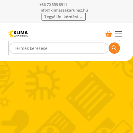
+36 70 353 8911
info@klimaszakaruhaz.hu
Tegyél fel kérdést →