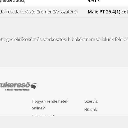
dali csatlakozás (előremenő/visszatérő)
Male PT 25.4(1) col
tleges elírásokért és szerkesztési hibákért nem vállalunk felelő
Hogyan rendelhetek
Szervíz
online?
Rólunk
Fizetés mód
Kapcsolatfelvétel
az.hu
Garancia
utca 6. fszt.