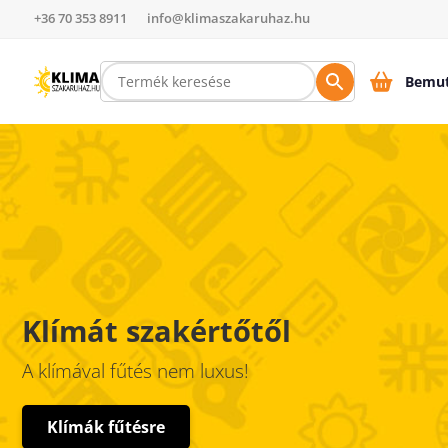
+36 70 353 8911
info@klimaszakaruhaz.hu
Bemut
Klímát szakértőtől
A klímával fűtés nem luxus!
Klímák fűtésre