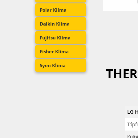
Polar Klíma
Daikin Klíma
Fujitsu Klíma
Fisher Klíma
Syen Klíma
THER
LG H
Tápf
Kült