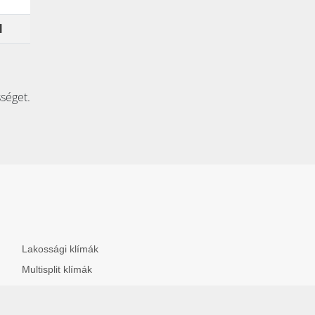
l
sséget.
Lakossági klímák
Multisplit klímák
Dizájn klímák
Hőszivattyúk