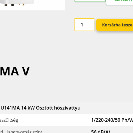
Korsárba tesz
MA V
U141MA 14 kW Osztott hőszivattyú
eszültség
1/220-240/50 Ph/V
éri Hangnyomás szint
56 dB(A)