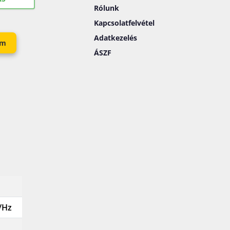
Rólunk
Kapcsolatfelvétel
Adatkezelés
em
ÁSZF
/Hz