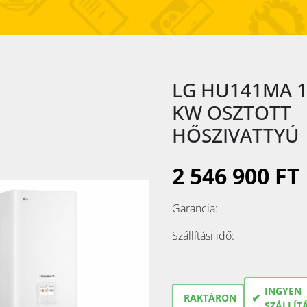
LG HU141MA 
KW OSZTOTT
HŐSZIVATTYÚ
2 546 900 FT
Garancia:
Szállítási idő:
INGYEN
✔
RAKTÁRON
SZÁLLÍT