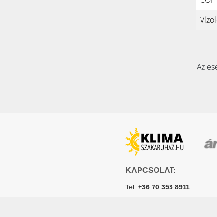
Vízol
Az ese
KAPCSOLAT:
Tel:
+36 70 353 8911
E-mail:
info@klimaszakaruh
2051 Biatorbágy, Szily Kálmán 