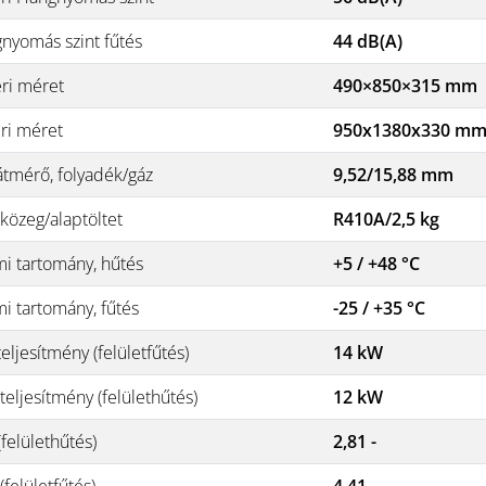
nyomás szint fűtés
44 dB(A)
éri méret
490×850×315 mm
éri méret
950x1380x330 m
átmérő, folyadék/gáz
9,52/15,88 mm
közeg/alaptöltet
R410A/2,5 kg
i tartomány, hűtés
+5 / +48 °C
i tartomány, fűtés
-25 / +35 °C
eljesítmény (felületfűtés)
14 kW
eljesítmény (felülethűtés)
12 kW
felülethűtés)
2,81 -
felületfűtés)
4,41 -