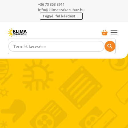
+36 70 353 8911
info@klimaszakaruhaz.hu
Tegyél fel kérdést →