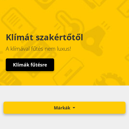
Klímát szakértőtől
A klímával fűtés nem luxus!
Klímák fűtésre
Márkák