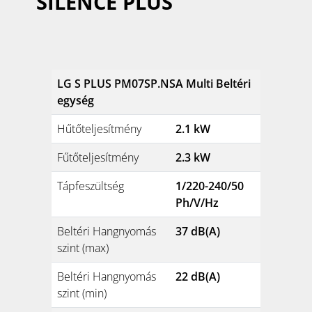
SILENCE PLUS
LG S PLUS PM07SP.NSA Multi Beltéri
egység
Hűtőteljesítmény
2.1 kW
Fűtőteljesítmény
2.3 kW
Tápfeszültség
1/220-240/50
Ph/V/Hz
Beltéri Hangnyomás
37 dB(A)
szint (max)
Beltéri Hangnyomás
22 dB(A)
szint (min)