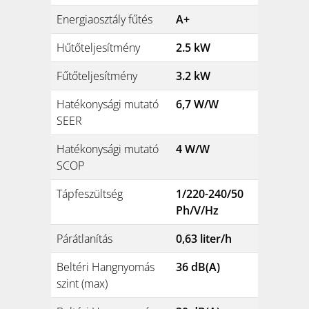
Energiaosztály fűtés
A+
Hűtőteljesítmény
2.5 kW
Fűtőteljesítmény
3.2 kW
Hatékonysági mutató
6,7 W/W
SEER
Hatékonysági mutató
4 W/W
SCOP
Tápfeszültség
1/220-240/50
Ph/V/Hz
Párátlanítás
0,63 liter/h
Beltéri Hangnyomás
36 dB(A)
szint (max)