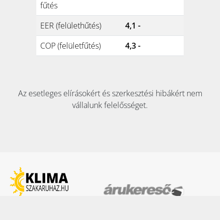
fűtés
EER (felülethűtés)
4,1 -
COP (felületfűtés)
4,3 -
Az esetleges elírásokért és szerkesztési hibákért nem
vállalunk felelősséget.
KAPCSOLAT: