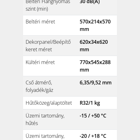
Beltéri Hangnyomás
30 dB(A)
szint (min)
Beltéri méret
570x214x570
mm
Dekorpanel/Beépítő
620x34x620
keret méret
mm
Kültéri méret
770x545x288
mm
Cső átmérő,
6,35/9,52 mm
folyadék/gáz
Hűtőközeg/alaptöltet
R32/1 kg
Üzemi tartomány,
-15 / +50 °C
hűtés
Üzemi tartomány,
-20 / +18 °C