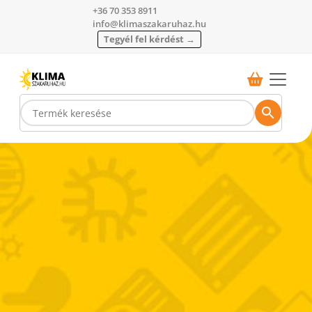
+36 70 353 8911
info@klimaszakaruhaz.hu
Tegyél fel kérdést →