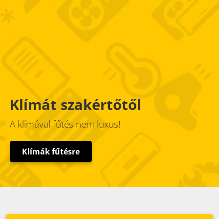
Klímát szakértőtől
A klímával fűtés nem luxus!
Klímák fűtésre