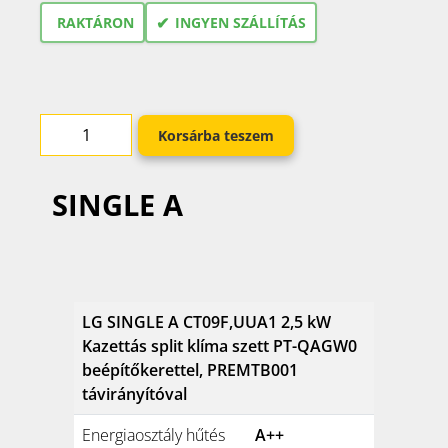
✔
RAKTÁRON
INGYEN SZÁLLÍTÁS
Korsárba teszem
SINGLE A
LG SINGLE A CT09F,UUA1 2,5 kW
Kazettás split klíma szett PT-QAGW0
beépítőkerettel, PREMTB001
távirányítóval
Energiaosztály hűtés
A++