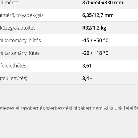
éri méret
870x650x330 mm
átmérő, folyadék/gáz
6,35/12,7 mm
közeg/alaptöltet
R32/1,2 kg
i tartomány, hűtés
-15 / +50 °C
i tartomány, fűtés
-20 / +18 °C
felülethűtés)
3,61 -
felületfűtés)
3,4 -
tleges elírásokért és szerkesztési hibákért nem vállalunk felelő