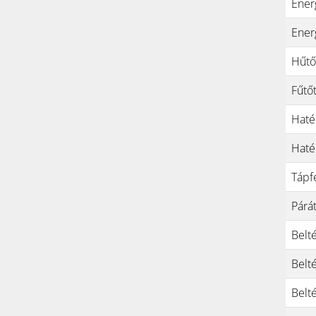
Ener
Energ
Hűtő
Fűtő
Haté
Haté
Tápf
Párát
Belt
Belt
Belt