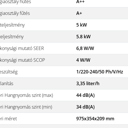
giaosztály hűtés
A++
iaosztály fűtés
A+
teljesítmény
5 kW
teljesítmény
5.8 kW
konysági mutató SEER
6,8 W/W
konysági mutató SCOP
4 W/W
eszültség
1/220-240/50 Ph/V/Hz
lanítás
3,35 liter/h
éri Hangnyomás szint (max)
44 dB(A)
éri Hangnyomás szint (min)
34 dB(A)
éri méret
975x354x209 mm