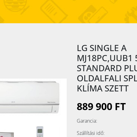
LG SINGLE A
MJ18PC,UUB1 
STANDARD PL
OLDALFALI SPL
KLÍMA SZETT
889 900 FT
Garancia:
Szállítási idő: