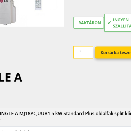
INGYEN
✔
RAKTÁRON
SZÁLLÍT
Korsárba tesz
LE A
INGLE A MJ18PC,UUB1 5 kW Standard Plus oldalfali split kl
t