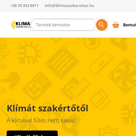
+36 70 353 8911
info@klimaszakaruhaz.hu
Bemut
Klímát szakértőtől
A klímával fűtés nem luxus!