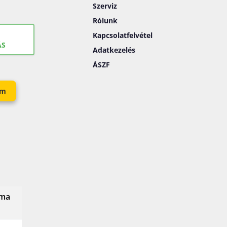
Szerviz
Rólunk
Kapcsolatfelvétel
ÁS
Adatkezelés
ÁSZF
em
íma