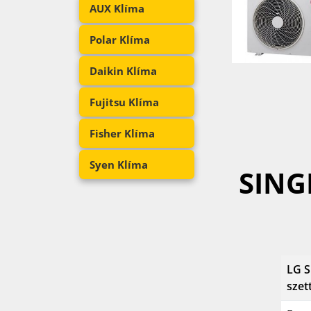
AUX Klíma
Polar Klíma
Daikin Klíma
Fujitsu Klíma
Fisher Klíma
Syen Klíma
SING
LG S
szet