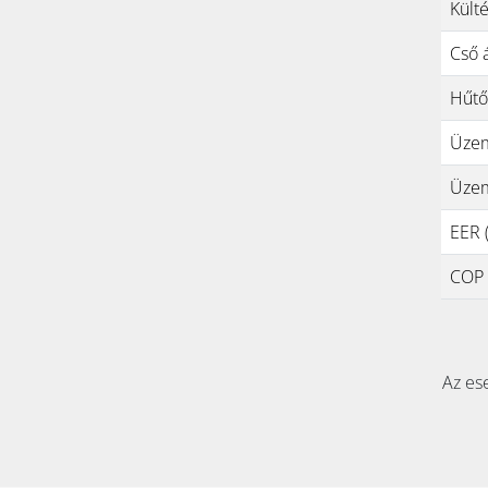
Kült
Cső 
Hűtő
Üzem
Üzem
EER (
COP (
Az ese