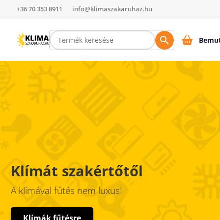
+36 70 353 8911
info@klimaszakaruhaz.hu
Bemut
Klímát szakértőtől
A klímával fűtés nem luxus!
Klímák fűtésre