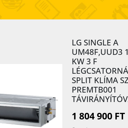
LG SINGLE A
UM48F,UUD3 
KW 3 F
LÉGCSATORN
SPLIT KLÍMA S
PREMTB001
TÁVIRÁNYÍTÓV
1 804 900 FT