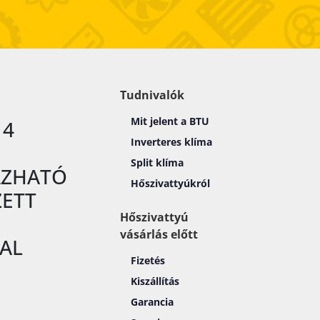
Tudnivalók
Mit jelent a BTU
14
Inverteres klíma
Split klíma
ÁZHATÓ
Hőszivattyúkról
ZETT
Hőszivattyú
vásárlás előtt
AL
Fizetés
Kiszállítás
Garancia