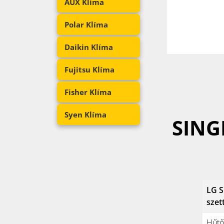
AUX Klíma
Polar Klíma
Daikin Klíma
Fujitsu Klíma
Fisher Klíma
Syen Klíma
SING
LG S
szet
Hűtő