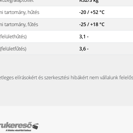
i tartomány, hűtés
-20 / +52 °C
i tartomány, fűtés
-25 / +18 °C
felülethűtés)
3,1 -
felületfűtés)
3,6 -
tleges elírásokért és szerkesztési hibákért nem vállalunk felelő