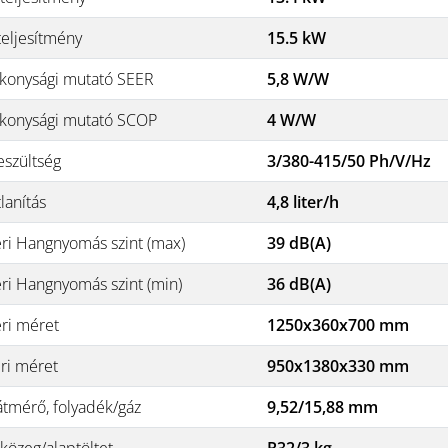
teljesítmény
15.5 kW
konysági mutató SEER
5,8 W/W
konysági mutató SCOP
4 W/W
eszültség
3/380-415/50 Ph/V/Hz
lanítás
4,8 liter/h
éri Hangnyomás szint (max)
39 dB(A)
éri Hangnyomás szint (min)
36 dB(A)
éri méret
1250x360x700 mm
éri méret
950x1380x330 mm
átmérő, folyadék/gáz
9,52/15,88 mm
közeg/alaptöltet
R32/3 kg