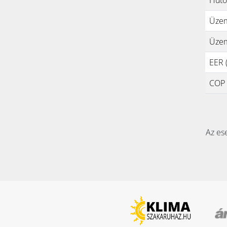
Üzem
Üzem
EER (
COP (
Az ese