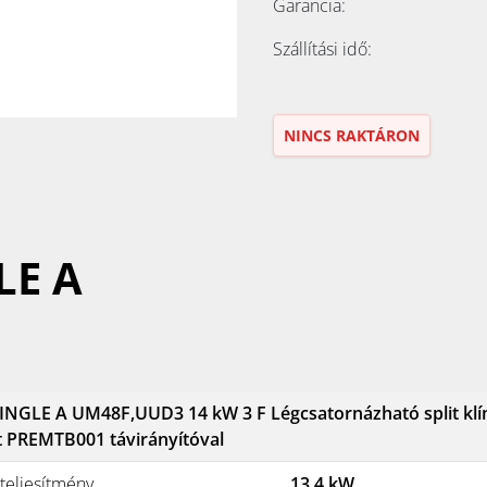
Garancia:
Szállítási idő:
NINCS RAKTÁRON
LE A
INGLE A UM48F,UUD3 14 kW 3 F Légcsatornázható split kl
t PREMTB001 távirányítóval
teljesítmény
13.4 kW