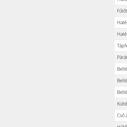
Fűtő
Haté
Haté
Tápf
Párát
Belt
Belt
Belt
Kült
Cső 
Hűtő