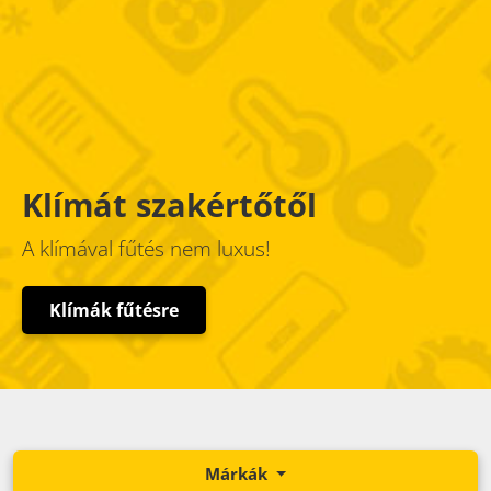
Klímát szakértőtől
A klímával fűtés nem luxus!
Klímák fűtésre
Márkák