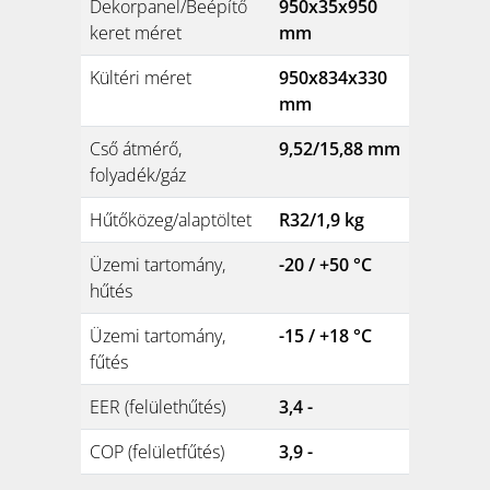
Dekorpanel/Beépítő
950x35x950
keret méret
mm
Kültéri méret
950x834x330
mm
Cső átmérő,
9,52/15,88 mm
folyadék/gáz
Hűtőközeg/alaptöltet
R32/1,9 kg
Üzemi tartomány,
-20 / +50 °C
hűtés
Üzemi tartomány,
-15 / +18 °C
fűtés
EER (felülethűtés)
3,4 -
COP (felületfűtés)
3,9 -