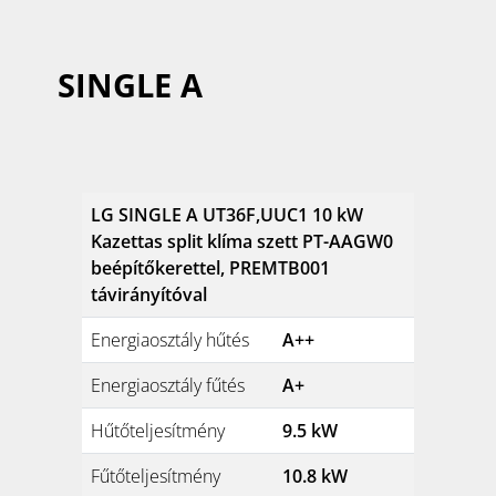
SINGLE A
LG SINGLE A UT36F,UUC1 10 kW
Kazettas split klíma szett PT-AAGW0
beépítőkerettel, PREMTB001
távirányítóval
Energiaosztály hűtés
A++
Energiaosztály fűtés
A+
Hűtőteljesítmény
9.5 kW
Fűtőteljesítmény
10.8 kW