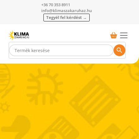
+36 70 353 8911
info@klimaszakaruhaz.hu
Tegyél fel kérdést →