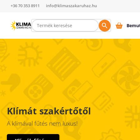
+36 70 353 8911
info@klimaszakaruhaz.hu
Bemut
Klímát szakértőtől
A klímával fűtés nem luxus!