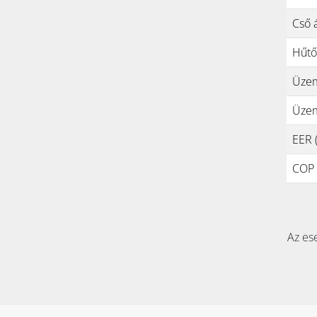
Cső 
Hűtő
Üzem
Üzem
EER (
COP (
Az ese