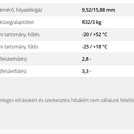
átmérő, folyadék/gáz
9,52/15,88 mm
közeg/alaptöltet
R32/3 kg
i tartomány, hűtés
-20 / +52 °C
i tartomány, fűtés
-25 / +18 °C
felülethűtés)
2,8 -
felületfűtés)
3,3 -
tleges elírásokért és szerkesztési hibákért nem vállalunk felelő