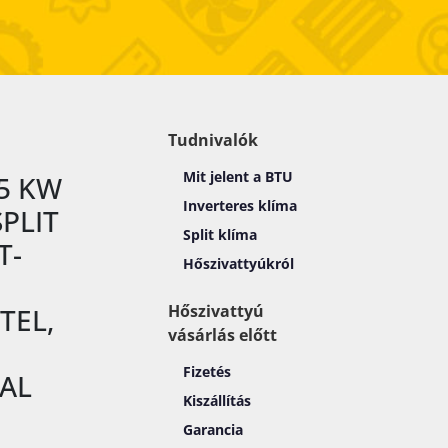
Tudnivalók
Mit jelent a BTU
5 KW
Inverteres klíma
SPLIT
Split klíma
T-
Hőszivattyúkról
Hőszivattyú
TEL,
vásárlás előtt
Fizetés
AL
Kiszállítás
Garancia