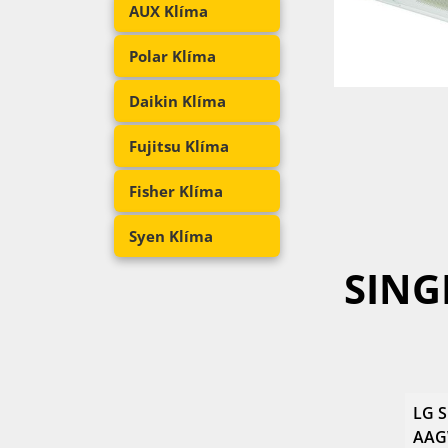
AUX Klíma
Polar Klíma
Daikin Klíma
Fujitsu Klíma
Fisher Klíma
Syen Klíma
SING
LG S
AAGW