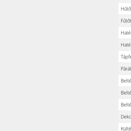
Hűtő
Fűtő
Haté
Haté
Tápf
Párát
Belt
Belt
Belt
Deko
Kült