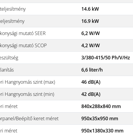
teljesítmény
14.6 kW
teljesítmény
16.9 kW
konysági mutató SEER
6,2 W/W
konysági mutató SCOP
4,2 W/W
eszültség
3/380-415/50 Ph/V/Hz
lanítás
6,6 liter/h
éri Hangnyomás szint (max)
46 dB(A)
éri Hangnyomás szint (min)
42 dB(A)
éri méret
840x288x840 mm
rpanel/Beépítő keret méret
950x35x950 mm
éri méret
950x1380x330 mm