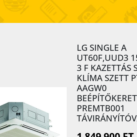
LG SINGLE A
UT60F,UUD3 1
3 F KAZETTÁS 
KLÍMA SZETT P
AAGW0
BEÉPÍTŐKERET
PREMTB001
TÁVIRÁNYÍTÓV
1 849 900 FT