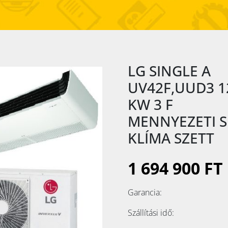
LG SINGLE A
UV42F,UUD3 1
KW 3 F
MENNYEZETI S
KLÍMA SZETT
1 694 900 FT
Garancia:
Szállítási idő: