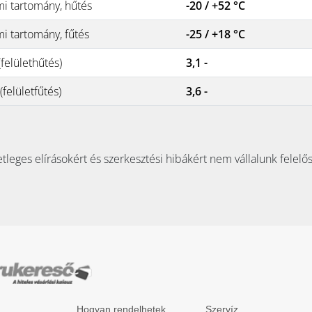
i tartomány, hűtés
-20 / +52 °C
i tartomány, fűtés
-25 / +18 °C
felülethűtés)
3,1 -
felületfűtés)
3,6 -
tleges elírásokért és szerkesztési hibákért nem vállalunk felelő
Hogyan rendelhetek
Szervíz