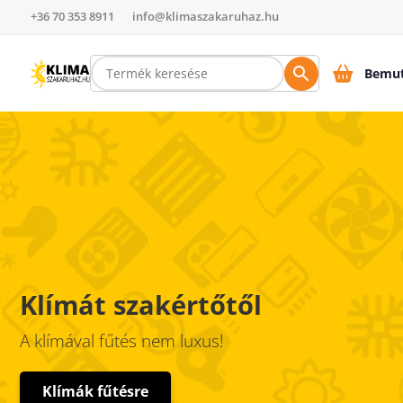
+36 70 353 8911
info@klimaszakaruhaz.hu
Bemut
Klímát szakértőtől
A klímával fűtés nem luxus!
Klímák fűtésre