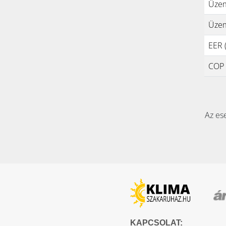
Üzem
Üzem
EER (
COP (
Az ese
KAPCSOLAT: