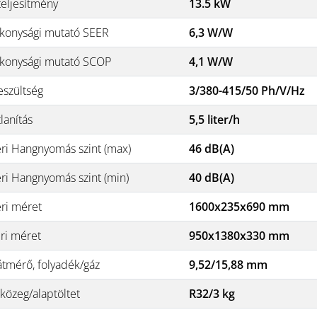
teljesítmény
13.5 kW
konysági mutató SEER
6,3 W/W
konysági mutató SCOP
4,1 W/W
eszültség
3/380-415/50 Ph/V/Hz
lanítás
5,5 liter/h
éri Hangnyomás szint (max)
46 dB(A)
éri Hangnyomás szint (min)
40 dB(A)
éri méret
1600x235x690 mm
éri méret
950x1380x330 mm
átmérő, folyadék/gáz
9,52/15,88 mm
közeg/alaptöltet
R32/3 kg