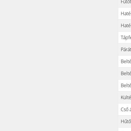
Fűtő
Haté
Haté
Tápf
Párát
Belt
Belt
Belt
Kült
Cső 
Hűtő