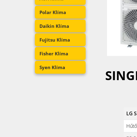
Polar Klíma
Daikin Klíma
Fujitsu Klíma
Fisher Klíma
Syen Klíma
SING
LG S
Hűtő