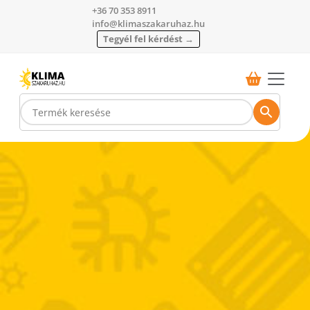
+36 70 353 8911
info@klimaszakaruhaz.hu
Tegyél fel kérdést →