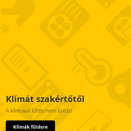
Klímát szakértőtől
A klímával fűtés nem luxus!
Klímák fűtésre