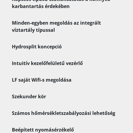
karbantartás érdekében
Minden-egyben megoldás az integrált
víztartály típussal
Hydrosplit koncepció
Intuitív kezelőfelületű vezérlő
LF saját Wifi-s megoldása
Szekunder kör
Számos hőmérsékletszabályozási lehetőség
Beépített nyomásérzékelő