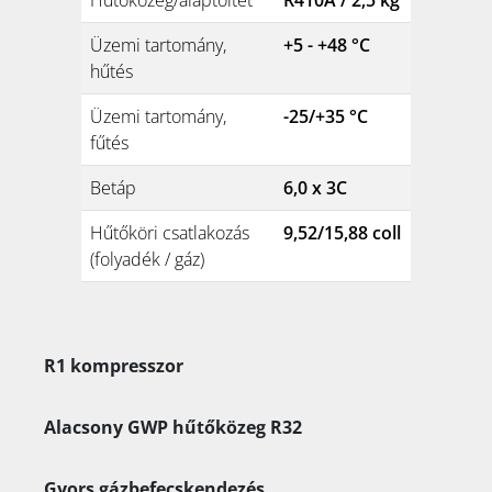
Hűtőközeg/alaptöltet
R410A / 2,5 kg
Üzemi tartomány,
+5 - +48 °C
hűtés
Üzemi tartomány,
-25/+35 °C
fűtés
Betáp
6,0 x 3C
Hűtőköri csatlakozás
9,52/15,88 coll
(folyadék / gáz)
R1 kompresszor
Alacsony GWP hűtőközeg R32
Gyors gázbefecskendezés