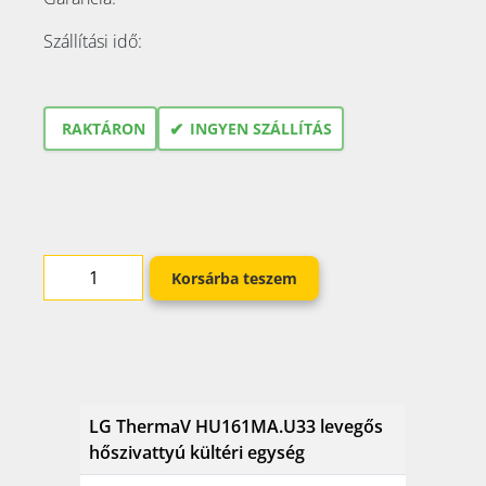
Szállítási idő:
✔
RAKTÁRON
INGYEN SZÁLLÍTÁS
Korsárba teszem
LG ThermaV HU161MA.U33 levegős
hőszivattyú kültéri egység