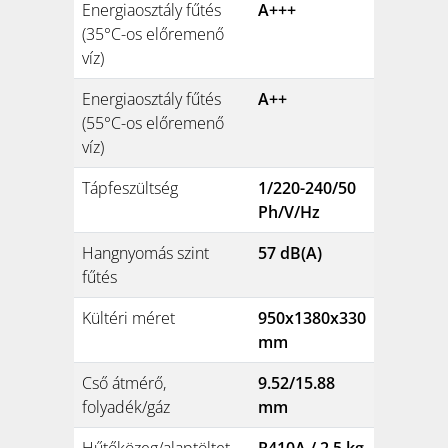
Energiaosztály fűtés
A+++
(35°C-os előremenő
víz)
Energiaosztály fűtés
A++
(55°C-os előremenő
víz)
Tápfeszültség
1/220-240/50
Ph/V/Hz
Hangnyomás szint
57 dB(A)
fűtés
Kültéri méret
950x1380x330
mm
Cső átmérő,
9.52/15.88
folyadék/gáz
mm