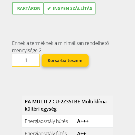
✔
RAKTÁRON
INGYEN SZÁLLÍTÁS
Ennek a terméknek a minimálisan rendelhető
mennyisége 2
Korsárba teszem
PA MULTI 2 CU-2Z35TBE Multi klíma
kültéri egység
Energiaosztály hűtés
A+++
Energiaosztály fűtés
A++