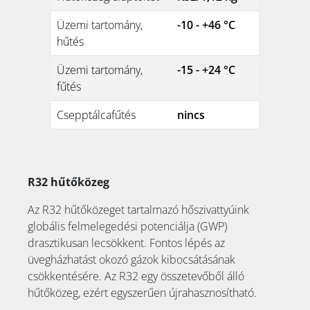
Üzemi tartomány,
-10 - +46 °C
hűtés
Üzemi tartomány,
-15 - +24 °C
fűtés
Csepptálcafűtés
nincs
R32 hűtőközeg
Az R32 hűtőközeget tartalmazó hőszivattyúink
globális felmelegedési potenciálja (GWP)
drasztikusan lecsökkent. Fontos lépés az
üvegházhatást okozó gázok kibocsátásának
csökkentésére. Az R32 egy összetevőből álló
hűtőközeg, ezért egyszerűen újrahasznosítható.