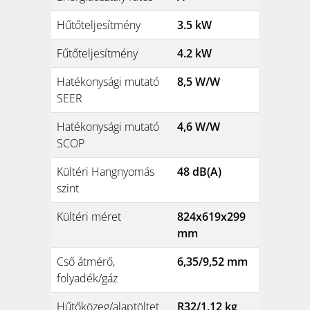
Hűtőteljesítmény
3.5 kW
Fűtőteljesítmény
4.2 kW
Hatékonysági mutató
8,5 W/W
SEER
Hatékonysági mutató
4,6 W/W
SCOP
Kültéri Hangnyomás
48 dB(A)
szint
Kültéri méret
824x619x299
mm
Cső átmérő,
6,35/9,52 mm
folyadék/gáz
Hűtőközeg/alaptöltet
R32/1,12 kg