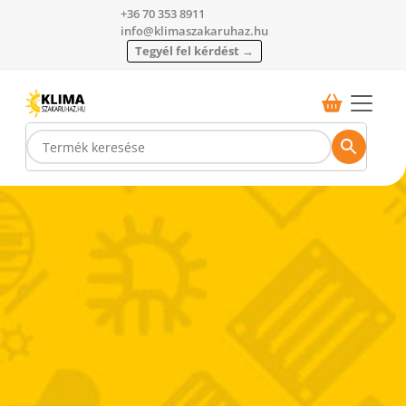
+36 70 353 8911
info@klimaszakaruhaz.hu
Tegyél fel kérdést →