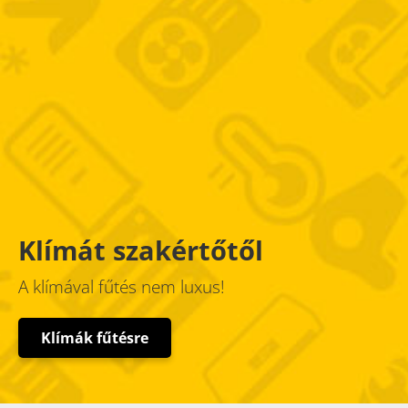
Klímát szakértőtől
A klímával fűtés nem luxus!
Klímák fűtésre