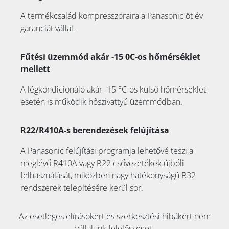
A termékcsalád kompresszoraira a Panasonic öt év
garanciát vállal.
Fűtési üzemmód akár -15 0C-os hőmérséklet
mellett
A légkondicionáló akár -15 °C-os külső hőmérséklet
esetén is működik hőszivattyú üzemmódban.
R22/R410A-s berendezések felújítása
A Panasonic felújítási programja lehetővé teszi a
meglévő R410A vagy R22 csővezetékek újbóli
felhasználását, miközben nagy hatékonyságú R32
rendszerek telepítésére kerül sor.
Az esetleges elírásokért és szerkesztési hibákért nem
vállalunk felelősséget.