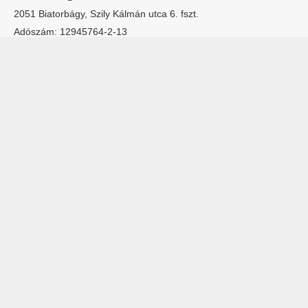
2051 Biatorbágy, Szily Kálmán utca 6. fszt.
Adószám: 12945764-2-13
Cégjegyzékszám: 13 09 157711
Hogyan
Szervíz
Lakossági klímák
rendelhetek
Rólunk
Multisplit klímák
online?
Kapcsolatfelvétel
Dizájn klímák
Fizetés mód
Hőszivattyúk
Garancia
© Klíma Szakáruház 2019. Minden jog fenntartva.
ÁSZF
|
Adatkezelési tájékoztató
|
Bemutatkozunk
|
Split klíma
|
Hőszivattyúkról
|
Cégeknek
|
Blog