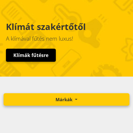
Klímát szakértőtől
A klímával fűtés nem luxus!
Klímák fűtésre
Márkák