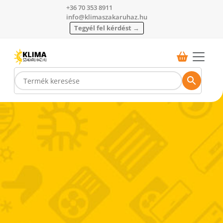
+36 70 353 8911
info@klimaszakaruhaz.hu
Tegyél fel kérdést →