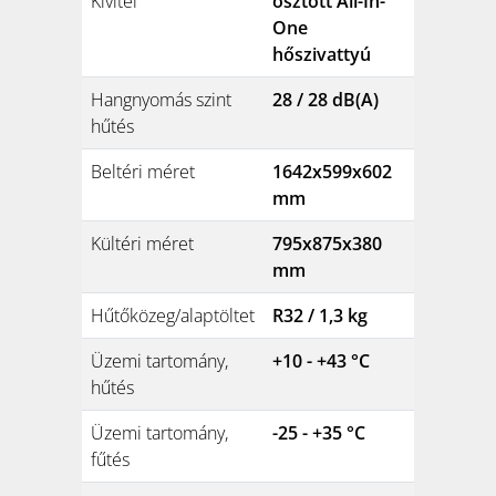
Kivitel
osztott All-In-
One
hőszivattyú
Hangnyomás szint
28 / 28 dB(A)
hűtés
Beltéri méret
1642x599x602
mm
Kültéri méret
795x875x380
mm
Hűtőközeg/alaptöltet
R32 / 1,3 kg
Üzemi tartomány,
+10 - +43 °C
hűtés
Üzemi tartomány,
-25 - +35 °C
fűtés