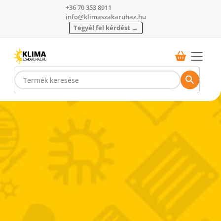
+36 70 353 8911
info@klimaszakaruhaz.hu
Tegyél fel kérdést →