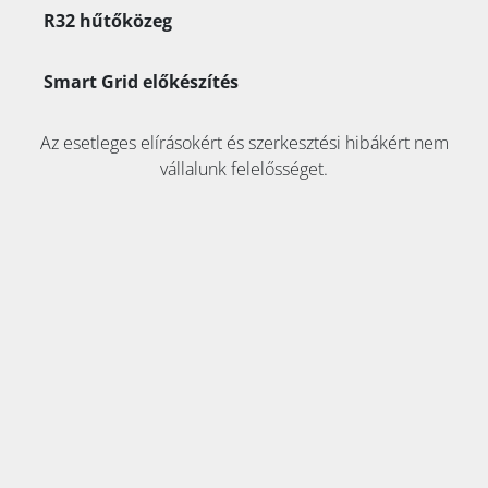
R32 hűtőközeg
Smart Grid előkészítés
Az esetleges elírásokért és szerkesztési hibákért nem
vállalunk felelősséget.
KAPCSOLAT:
Tel:
+36 70 353 8911
E-mail:
info@klimaszakaruhaz.hu