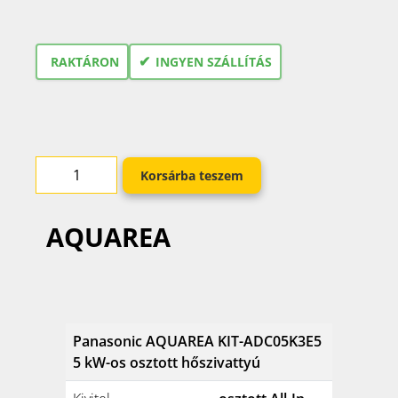
✔
RAKTÁRON
INGYEN SZÁLLÍTÁS
Korsárba teszem
AQUAREA
Panasonic AQUAREA KIT-ADC05K3E5
5 kW-os osztott hőszivattyú