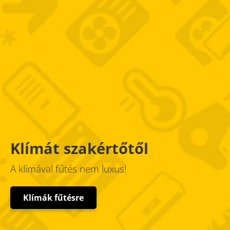
Klímát szakértőtől
A klímával fűtés nem luxus!
Klímák fűtésre