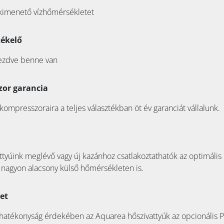
 kimenető vízhőmérsékletet
zékelő
kezdve benne van
zor garancia
 kompresszoraira a teljes választékban öt év garanciát vállalunk.
ttyúink meglévő vagy új kazánhoz csatlakoztathatók az optimáli
agyon alacsony külső hőmérsékleten is.
et
atékonyság érdekében az Aquarea hőszivattyúk az opcionális P