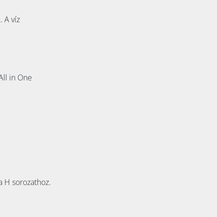
 A víz
All in One
 a H sorozathoz.