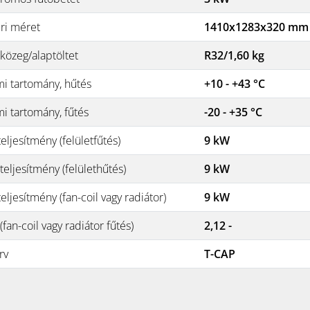
éri méret
1410x1283x320 mm
közeg/alaptöltet
R32/1,60 kg
i tartomány, hűtés
+10 - +43 °C
i tartomány, fűtés
-20 - +35 °C
eljesítmény (felületfűtés)
9 kW
eljesítmény (felülethűtés)
9 kW
eljesítmény (fan-coil vagy radiátor)
9 kW
fan-coil vagy radiátor fűtés)
2,12 -
rv
T-CAP