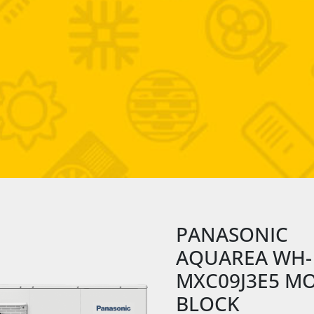
PANASONIC
AQUAREA WH-
MXC09J3E5 M
BLOCK