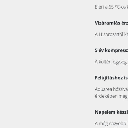
Eléri a 65 °C-os
Vízáramlás ér
A H sorozattól 
5 év kompress
A kültéri egység
Felújításhoz is
Aquarea hősziva
érdekében még n
Napelem készl
A még nagyobb h