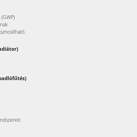
a (GWP)
ának
sznosítható.
adiátor)
padlófűtés)
ndszereit.