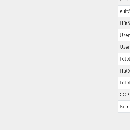
Kült
Hűtő
Üzem
Üzem
Fűtőt
Hűtőt
Fűtőt
COP (
Ismé