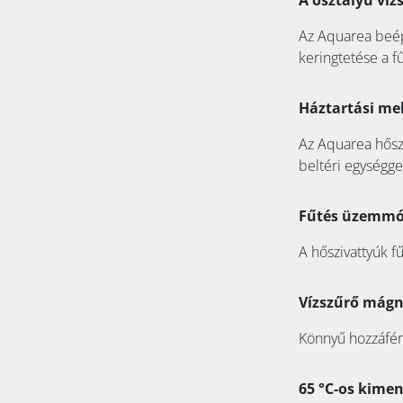
A osztályú víz
Az Aquarea beépí
keringtetése a f
Háztartási me
Az Aquarea hőszi
beltéri egységg
Fűtés üzemmód
A hőszivattyúk 
Vízszűrő mágn
Könnyű hozzáféré
65 °C-os kimen