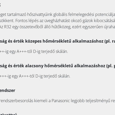
g
et tartalmazó hőszivattyúink globális felmelegedési potenciálj
csökkent. Fontos lépés az üvegházhatást okozó gázok kibocsátás
z R32 egy összetevőből álló hűtőközeg, ezért egyszerűen újraha
ság és érték közepes hőmérsékletű alkalmazáshoz (pl. r
++-ig egy A+++-tól D-ig terjedő skálán.
ság és érték alacsony hőmérsékletű alkalmazáshoz (pl. 
+++-ig egy A+++-tól D-ig terjedő skálán.
rendszer
 rendszerbesorolás kiemeli a Panasonic legjobb teljesítményű re