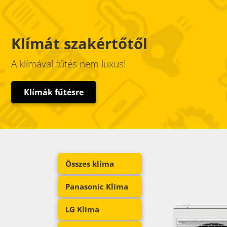
Klímát szakértőtől
A klímával fűtés nem luxus!
Klímák fűtésre
Összes klíma
Panasonic Klíma
LG Klíma