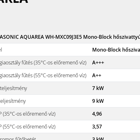
ASONIC AQUAREA WH-MXC09J3E5 Mono-Block hőszivatty
el
Mono-Block hősziva
giaosztály fűtés (35°C-os előremenő víz)
A+++
giaosztály fűtés (55°C-os előremenő víz)
A++
teljesítmény
7 kW
teljesítmény
9 kW
 (35°C-os előremenő víz)
4,96
 (55°C-os előremenő víz)
3,57
tromos fűtőbetét
3 kW