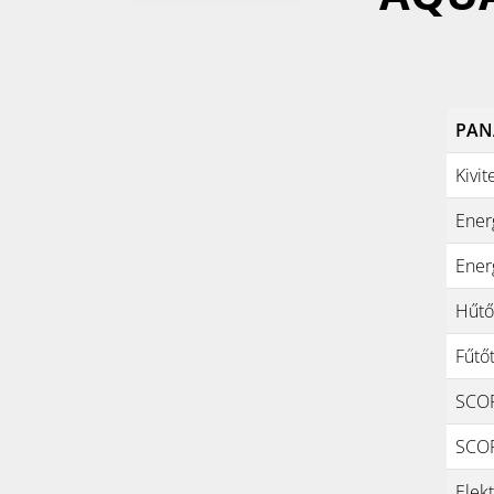
PAN
Kivit
Ener
Ener
Hűtő
Fűtő
SCOP
SCOP
Elek