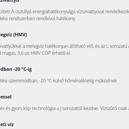
szivattyú
tett A osztályú energiahatékonyságú vízszivattyúval rendelkezik.
űtési rendszerben rendkívül hatékony.
legvíz (HMV)
vattyúkkal a melegvíz hatékonyan állítható elő, és az L sorozatú 
el magas, 3,6-os HMV COP érhető el.
ban -20 °C-ig
fűtési üzemmódban, -20 °C külső hőmérsékletig működnek
essel
s és gyors klip technológia a J sorozattól kezdve. Vízszűrő csak
eti víz