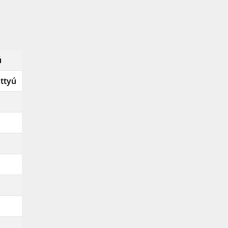
ú
ttyú