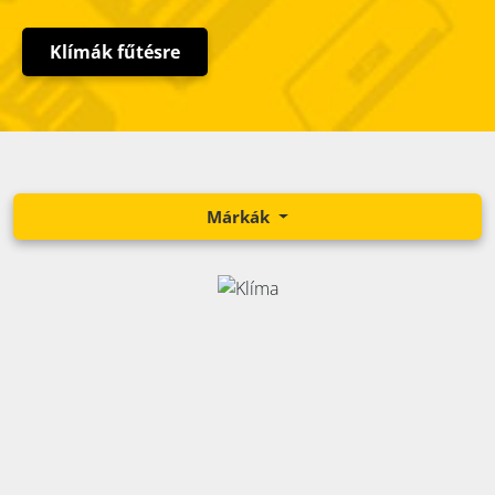
Klímák fűtésre
Márkák