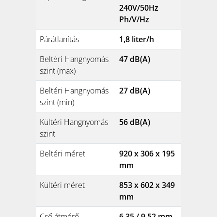
240V/50Hz
Ph/V/Hz
Párátlanítás
1,8 liter/h
Beltéri Hangnyomás
47 dB(A)
szint (max)
Beltéri Hangnyomás
27 dB(A)
szint (min)
Kültéri Hangnyomás
56 dB(A)
szint
Beltéri méret
920 x 306 x 195
mm
Kültéri méret
853 x 602 x 349
mm
Cső átmérő,
6,35 / 9,52 mm