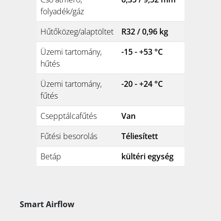
folyadék/gáz
Hűtőközeg/alaptöltet
R32 / 0,96 kg
Üzemi tartomány,
-15 - +53 °C
hűtés
Üzemi tartomány,
-20 - +24 °C
fűtés
Csepptálcafűtés
Van
Fűtési besorolás
Téliesített
Betáp
kültéri egység
Smart Airflow