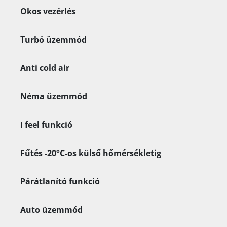
Okos vezérlés
Turbó üzemmód
Anti cold air
Néma üzemmód
I feel funkció
Fűtés -20°C-os külső hőmérsékletig
Párátlanító funkció
Auto üzemmód