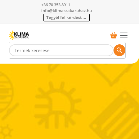
+36 70 353 8911
info@klimaszakaruhaz.hu
Tegyél fel kérdést →