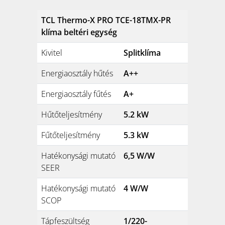
TCL Thermo-X PRO TCE-18TMX-PR
klíma beltéri egység
Kivitel
Splitklíma
Energiaosztály hűtés
A++
Energiaosztály fűtés
A+
Hűtőteljesítmény
5.2 kW
Fűtőteljesítmény
5.3 kW
Hatékonysági mutató
6,5 W/W
SEER
Hatékonysági mutató
4 W/W
SCOP
Tápfeszültség
1/220-