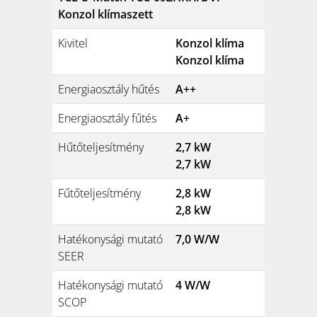
Konzol klímaszett
Kivitel
Konzol klíma
Konzol klíma
Energiaosztály hűtés
A++
Energiaosztály fűtés
A+
Hűtőteljesítmény
2,7 kW
2,7 kW
Fűtőteljesítmény
2,8 kW
2,8 kW
Hatékonysági mutató
7,0 W/W
SEER
Hatékonysági mutató
4 W/W
SCOP