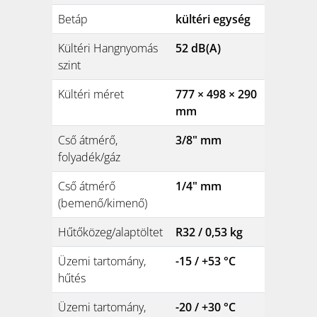
Betáp
kültéri egység
Kültéri Hangnyomás
52 dB(A)
szint
Kültéri méret
777 × 498 × 290
mm
Cső átmérő,
3/8" mm
folyadék/gáz
Cső átmérő
1/4" mm
(bemenő/kimenő)
Hűtőközeg/alaptöltet
R32 / 0,53 kg
Üzemi tartomány,
-15 / +53 °C
hűtés
Üzemi tartomány,
-20 / +30 °C