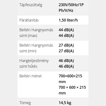
Tápfeszültség
230V/50Hz/1P
Ph/V/Hz
Párátlanítás
1,50 liter/h
Beltéri Hangnyomás
44 dB(A)
szint (max)
44 dB(A)
Beltéri Hangnyomás
27 dB(A)
szint (min)
27 dB(A)
Hangteljesítmény
46 dB(A)
szint hűtés
46 dB(A)
Beltéri méret
700×600×215
mm
700 × 600 × 215
mm
Tömeg
14,5 kg