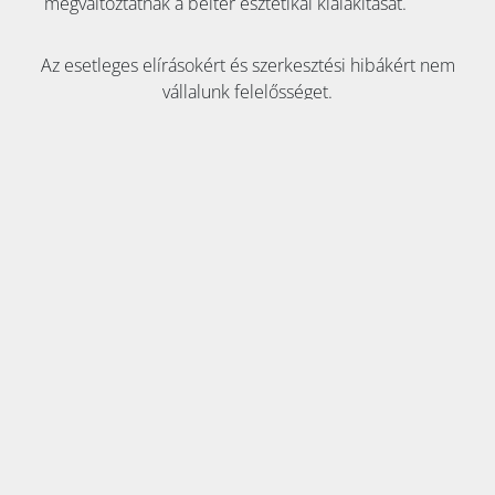
megváltoztatnák a beltér esztétikai kialakítását.
Az esetleges elírásokért és szerkesztési hibákért nem
vállalunk felelősséget.
KAPCSOLAT:
Tel:
+36 70 353 8911
E-mail:
info@klimaszakaruhaz.hu
2051 Biatorbágy, Szily Kálmán utca 6. fszt.
Adószám: 12945764-2-13