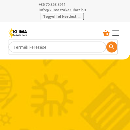
+36 70 353 8911
info@klimaszakaruhaz.hu
Tegyél fel kérdést →