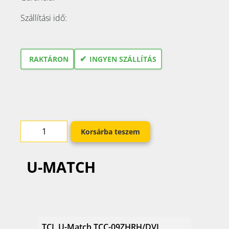
Szállítási idő:
✔
RAKTÁRON
INGYEN SZÁLLÍTÁS
Korsárba teszem
U-MATCH
TCL U-Match TCC-09ZHRH/DVI