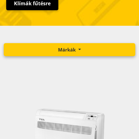
Klímák fűtésre
Márkák