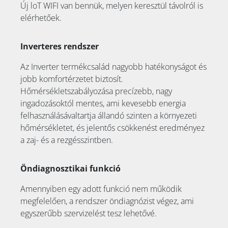
Új loT WIFI van bennük, melyen keresztül távolról is
elérhetőek.
Inverteres rendszer
Az Inverter termékcsalád nagyobb hatékonyságot és
jobb komfortérzetet biztosít.
Hőmérsékletszabályozása precízebb, nagy
ingadozásoktól mentes, ami kevesebb energia
felhasználásávaltartja állandó szinten a környezeti
hőmérsékletet, és jelentős csökkenést eredményez
a zaj- és a rezgésszintben.
Öndiagnosztikai funkció
Amennyiben egy adott funkció nem működik
megfelelően, a rendszer öndiagnózist végez, ami
egyszerűbb szervizelést tesz lehetővé.